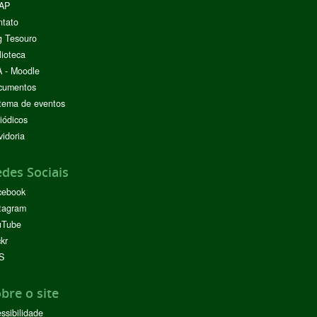
AP
ntato
g Tesouro
lioteca
 - Moodle
cumentos
tema de eventos
iódicos
idoria
des Sociais
cebook
tagram
uTube
ckr
S
bre o site
ssibilidade