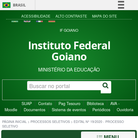
BRASIL
Simplifique!
ACESSIBILIDADE
ALTO CONTRASTE
MAPA DO SITE
Comunica BR
IF GOIANO
Participe
Instituto Federal
Acesso à informação
Goiano
Legislação
Canais
MINISTÉRIO DA EDUCAÇÃO
SUAP
Contato
Pag Tesouro
Biblioteca
AVA -
Moodle
Documentos
Sistema de eventos
Periódicos
Ouvidoria
PÁGINA INICIAL
>
PROCESSOS SELETIVOS
>
EDITAL Nº 19/2020 - PROCESSO
SELETIVO
MENU