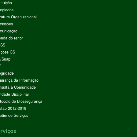
tituição
egiados
rutura Organizacional
missões
municação
nda do reitor
ASS
ições CS
I/Suap
P
egridade
urança da Informação
nsulta à Comunidade
vidade Disciplinar
tocolo de Biossegurança
stão 2012-2019
etim de Serviços
rviços