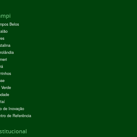
ampi
mpos Belos
alão
res
stalina
rolândia
meri
rá
rinhos
sse
 Verde
ndade
taí
o de Inovação
tro de Referência
stitucional