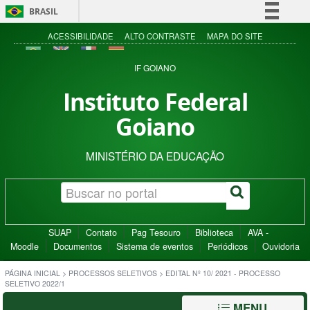
BRASIL
Simplifique!
ACESSIBILIDADE
ALTO CONTRASTE
MAPA DO SITE
Comunica BR
IF GOIANO
Participe
Instituto Federal
Acesso à informação
Goiano
Legislação
Canais
MINISTÉRIO DA EDUCAÇÃO
SUAP
Contato
Pag Tesouro
Biblioteca
AVA -
Moodle
Documentos
Sistema de eventos
Periódicos
Ouvidoria
PÁGINA INICIAL
>
PROCESSOS SELETIVOS
>
EDITAL Nº 10/ 2021 - PROCESSO
SELETIVO 2022/1
MENU