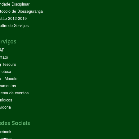
vidade Disciplinar
tocolo de Biossegurança
stão 2012-2019
etim de Serviços
rviços
AP
ntato
g Tesouro
lioteca
 - Moodle
cumentos
tema de eventos
iódicos
idoria
des Sociais
cebook
tagram