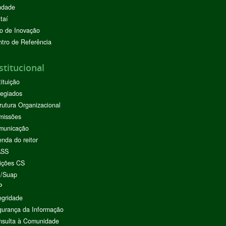
ndade
taí
o de Inovação
tro de Referência
stitucional
tituição
egiados
rutura Organizacional
missões
municação
nda do reitor
ASS
ições CS
I/Suap
P
egridade
urança da Informação
nsulta à Comunidade