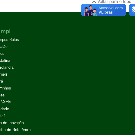
Voltar para o topo
ampi
mpos Belos
alão
res
stalina
rolândia
meri
rá
rinhos
sse
 Verde
ndade
taí
o de Inovação
tro de Referência