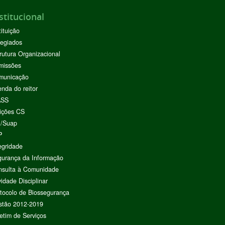
stitucional
tituição
egiados
rutura Organizacional
missões
municação
nda do reitor
ASS
ições CS
I/Suap
P
egridade
urança da Informação
nsulta à Comunidade
vidade Disciplinar
tocolo de Biossegurança
stão 2012-2019
etim de Serviços