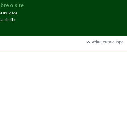
bre o site
ssibilidade
a do site
Voltar para o topo