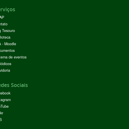
rviços
AP
ntato
g Tesouro
lioteca
 - Moodle
cumentos
tema de eventos
iódicos
idoria
des Sociais
cebook
tagram
uTube
ckr
S