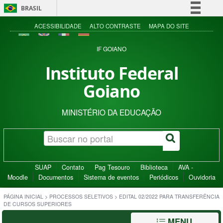
BRASIL
Simplifique!
ACESSIBILIDADE
ALTO CONTRASTE
MAPA DO SITE
Comunica BR
IF GOIANO
Participe
Instituto Federal
Acesso à informação
Goiano
Legislação
Canais
MINISTÉRIO DA EDUCAÇÃO
SUAP
Contato
Pag Tesouro
Biblioteca
AVA -
Moodle
Documentos
Sistema de eventos
Periódicos
Ouvidoria
PÁGINA INICIAL
>
PROCESSOS SELETIVOS
>
EDITAL 02/2022 PARA TRANSFERÊNCIA
DE CURSOS SUPERIORES
MENU