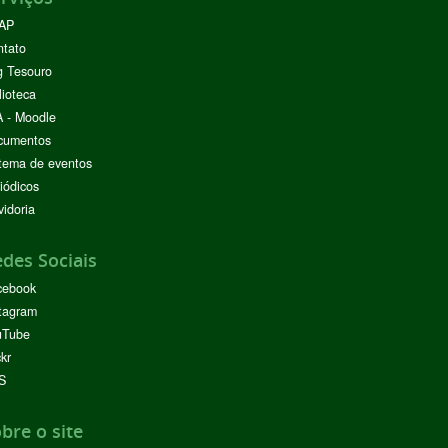
AP
ntato
g Tesouro
lioteca
 - Moodle
cumentos
tema de eventos
iódicos
idoria
des Sociais
cebook
tagram
uTube
ckr
S
bre o site