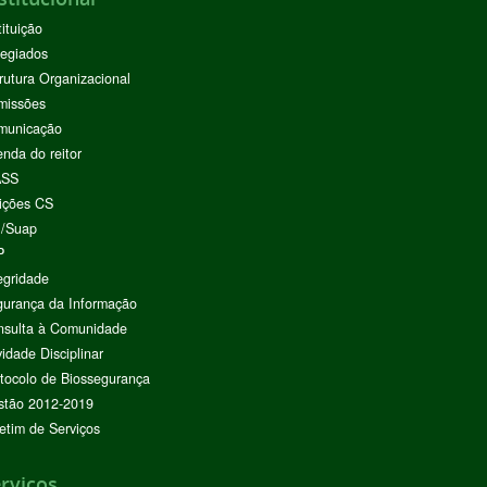
tituição
egiados
rutura Organizacional
missões
municação
nda do reitor
ASS
ições CS
I/Suap
P
egridade
urança da Informação
nsulta à Comunidade
vidade Disciplinar
tocolo de Biossegurança
stão 2012-2019
etim de Serviços
rviços