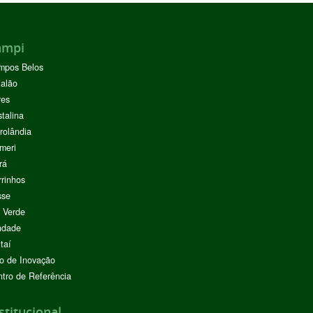
ampi
mpos Belos
alão
res
stalina
rolândia
meri
rá
rinhos
sse
 Verde
ndade
taí
o de Inovação
tro de Referência
stitucional