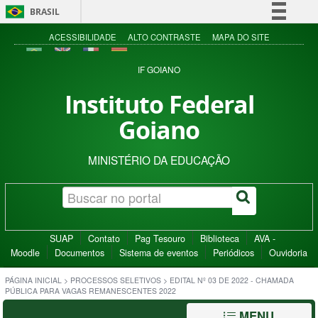
BRASIL
Simplifique!
ACESSIBILIDADE
ALTO CONTRASTE
MAPA DO SITE
Comunica BR
IF GOIANO
Participe
Instituto Federal
Acesso à informação
Goiano
Legislação
Canais
MINISTÉRIO DA EDUCAÇÃO
SUAP
Contato
Pag Tesouro
Biblioteca
AVA -
Moodle
Documentos
Sistema de eventos
Periódicos
Ouvidoria
PÁGINA INICIAL
>
PROCESSOS SELETIVOS
>
EDITAL Nº 03 DE 2022 - CHAMADA
PÚBLICA PARA VAGAS REMANESCENTES 2022
MENU