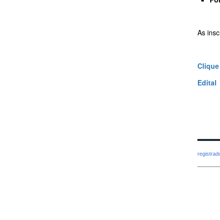
As ins
Clique
Edital
registra