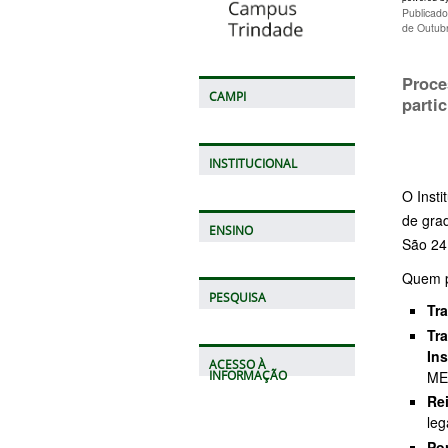
Publicad
de Outub
Proce
CAMPI
parti
INSTITUCIONAL
O Insti
de gra
ENSINO
São 24
Quem po
PESQUISA
Tra
Tra
Ins
ACESSO À
MEC
INFORMAÇÃO
Re
leg
Po