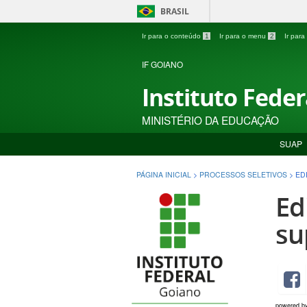
BRASIL
Ir para o conteúdo
1
Ir para o menu
2
Ir par
IF GOIANO
Instituto Fede
MINISTÉRIO DA EDUCAÇÃO
SUAP
PÁGINA INICIAL
>
PROCESSOS SELETIVOS
>
ED
Ed
su
powered b