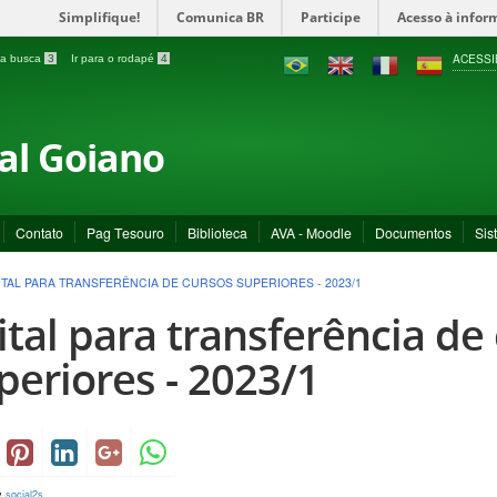
Simplifique!
Comunica BR
Participe
Acesso à infor
ACESSI
a a busca
3
Ir para o rodapé
4
ral Goiano
Contato
Pag Tesouro
Biblioteca
AVA - Moodle
Documentos
Sis
ITAL PARA TRANSFERÊNCIA DE CURSOS SUPERIORES - 2023/1
ital para transferência de
periores - 2023/1
y
social2s