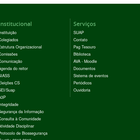
Institucional
Serviços
Instituição
SUAP
Colegiados
Contato
Estrutura Organizacional
Pag Tesouro
Comissões
Biblioteca
Comunicação
AVA - Moodle
Agenda do reitor
Documentos
SIASS
Sistema de eventos
Eleições CS
Periódicos
SEI/Suap
Ouvidoria
A3P
Integridade
Segurança da Informação
Consulta à Comunidade
Atividade Disciplinar
Protocolo de Biossegurança