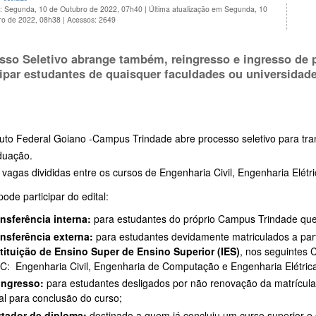
o: Segunda, 10 de Outubro de 2022, 07h40
|
Última atualização em Segunda, 10
ro de 2022, 08h38
|
Acessos: 2649
sso Seletivo abrange também, reingresso e ingresso de
cipar estudantes de quaisquer faculdades ou universidade
tuto Federal Goiano -Campus Trindade abre processo seletivo para tra
duação.
 vagas divididas entre os cursos de Engenharia Civil, Engenharia Elé
de participar do edital:
nsferência interna:
para estudantes do próprio Campus Trindade que
nsferência externa:
para estudantes devidamente matriculados a par
tituição de Ensino Super de Ensino Superior (IES)
, nos seguintes
: Engenharia Civil, Engenharia de Computação e Engenharia Elétric
ingresso:
para estudantes desligados por não renovação da matrícula
al para conclusão do curso;
rtador de diploma:
destinado a quem já concluiu um curso superior e 