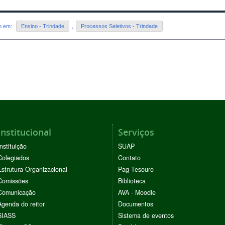
do em:
Ensino - Trindade
,
Processos Seletivos - Trindade
Institucional
Serviços
Instituição
SUAP
Colegiados
Contato
Estrutura Organizacional
Pag Tesouro
Comissões
Biblioteca
Comunicação
AVA - Moodle
Agenda do reitor
Documentos
SIASS
Sistema de eventos