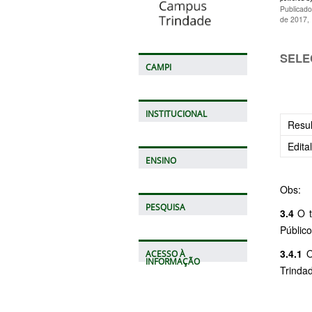
Publicado
de 2017,
SELE
CAMPI
INSTITUCIONAL
Resu
Edital
ENSINO
Obs:
PESQUISA
3.4
O t
Públic
3.4.1
O
ACESSO À
INFORMAÇÃO
Trinda