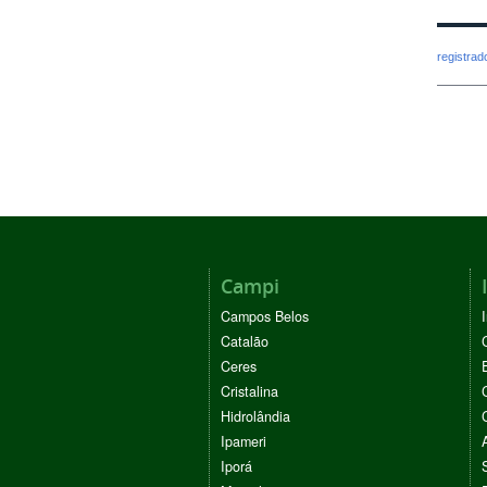
registra
Campi
Campos Belos
Catalão
Ceres
Cristalina
Hidrolândia
Ipameri
Iporá