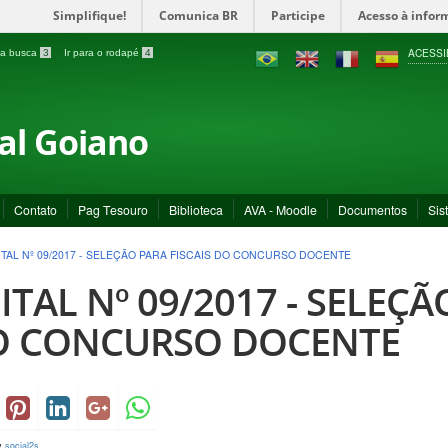
Simplifique!
Comunica BR
Participe
Acesso à infor
ACESSI
a a busca
3
Ir para o rodapé
4
ral Goiano
Contato
Pag Tesouro
Biblioteca
AVA - Moodle
Documentos
Sis
ITAL Nº 09/2017 - SELEÇÃO PARA FISCAIS DO CONCURSO DOCENTE
ITAL Nº 09/2017 - SELEÇÃ
O CONCURSO DOCENTE
y
social2s