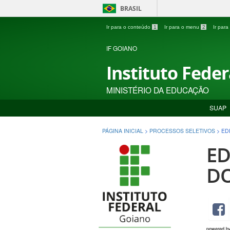
BRASIL
Ir para o conteúdo
1
Ir para o menu
2
Ir par
IF GOIANO
Instituto Fede
MINISTÉRIO DA EDUCAÇÃO
SUAP
PÁGINA INICIAL
>
PROCESSOS SELETIVOS
>
ED
ED
D
powered b