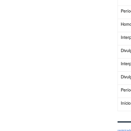
Perío
Homol
Inter
Divul
Inter
Divul
Perío
Iníci
registra