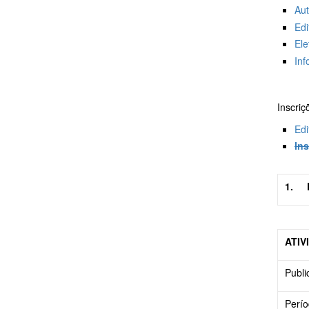
Au
Edi
Ele
Inf
Inscriç
Edi
In
1.
ATIV
Publi
Perío