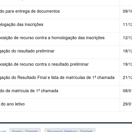
do para entrega de documentos
09/1
ogação das inscrições
11/1
posição de recurso contra a homologação das inscrições
12/1
gação do resultado preliminar
18/1
posição de recurso contra o resultado preliminar
19/1
gação do Resultado Final e lista de matrículas de 1ª chamada
21/1
do de matrícula de 1ª chamada
08/0
o do ano letivo
29/0
do em:
Ensino - Trindade
,
Processos Seletivos - Trindade