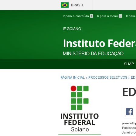
BRASIL
Ir para o conteúdo
1
Ir para o menu
2
Ir par
IF GOIANO
Instituto Fede
MINISTÉRIO DA EDUCAÇÃO
SUAP
PÁGINA INICIAL
>
PROCESSOS SELETIVOS
>
ED
ED
powered b
Publicado
Janeiro 