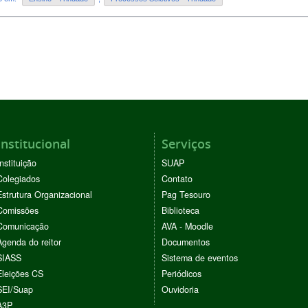
Institucional
Serviços
Instituição
SUAP
Colegiados
Contato
Estrutura Organizacional
Pag Tesouro
Comissões
Biblioteca
Comunicação
AVA - Moodle
Agenda do reitor
Documentos
SIASS
Sistema de eventos
Eleições CS
Periódicos
SEI/Suap
Ouvidoria
A3P