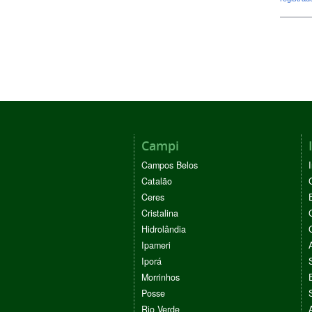
Campi
Campos Belos
Catalão
Ceres
Cristalina
Hidrolândia
Ipameri
Iporá
Morrinhos
Posse
Rio Verde