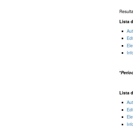
Result
Lista 
Au
Edi
Ele
Inf
*
Perío
Lista 
Au
Edi
Ele
Inf