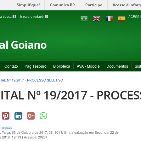
Simplifique!
Comunica BR
Participe
Acesso à infor
ACESSI
a a busca
3
Ir para o rodapé
4
ral Goiano
Contato
Pag Tesouro
Biblioteca
AVA - Moodle
Documentos
Sis
ITAL Nº 19/2017 - PROCESSO SELETIVO
ITAL Nº 19/2017 - PROCE
y
social2s
: Terça, 03 de Outubro de 2017, 08h10
|
Última atualização em Segunda, 22 de
de 2018, 12h13
|
Acessos: 20264