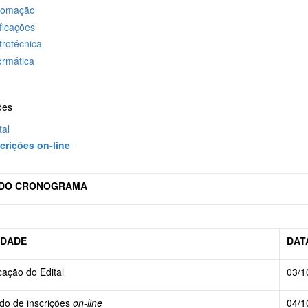
tomação
ficações
trotécnica
ormática
ões
tal
scrições on-line
DO CRONOGRAMA
IDADE
DAT
cação do Edital
03/1
do de inscrições
on-line
04/1