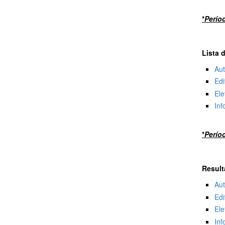
*
Perío
Lista 
Au
Edi
Ele
Inf
*
Perío
Result
Au
Edi
Ele
Inf