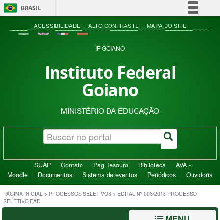
BRASIL
Simplifique!
ACESSIBILIDADE
ALTO CONTRASTE
MAPA DO SITE
Comunica BR
IF GOIANO
Participe
Instituto Federal
Acesso à informação
Goiano
Legislação
Canais
MINISTÉRIO DA EDUCAÇÃO
SUAP
Contato
Pag Tesouro
Biblioteca
AVA -
Moodle
Documentos
Sistema de eventos
Periódicos
Ouvidoria
PÁGINA INICIAL
>
PROCESSOS SELETIVOS
>
EDITAL Nº 008/2018 PROCESSO
SELETIVO EAD
MENU