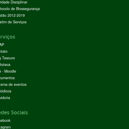
vidade Disciplinar
tocolo de Biossegurança
stão 2012-2019
etim de Serviços
rviços
AP
ntato
g Tesouro
lioteca
 - Moodle
cumentos
tema de eventos
iódicos
idoria
des Sociais
cebook
tagram