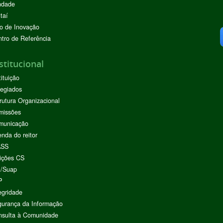
ndade
taí
o de Inovação
tro de Referência
stitucional
tituição
egiados
rutura Organizacional
missões
municação
nda do reitor
ASS
ições CS
I/Suap
P
egridade
urança da Informação
nsulta à Comunidade