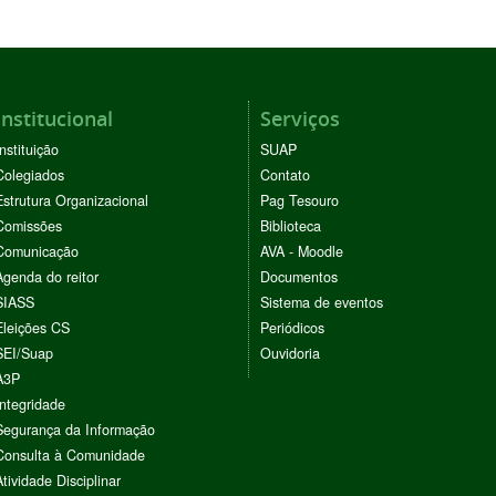
Institucional
Serviços
Instituição
SUAP
Colegiados
Contato
Estrutura Organizacional
Pag Tesouro
Comissões
Biblioteca
Comunicação
AVA - Moodle
Agenda do reitor
Documentos
SIASS
Sistema de eventos
Eleições CS
Periódicos
SEI/Suap
Ouvidoria
A3P
Integridade
Segurança da Informação
Consulta à Comunidade
Atividade Disciplinar