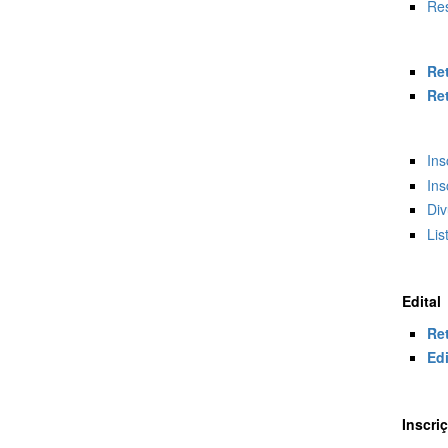
Res
Ret
Ret
Ins
Ins
Div
Lis
Edital
Re
Edi
Inscri