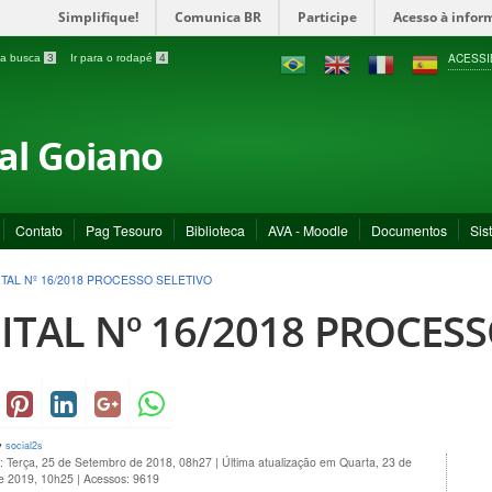
Simplifique!
Comunica BR
Participe
Acesso à infor
ACESSI
a a busca
3
Ir para o rodapé
4
ral Goiano
Contato
Pag Tesouro
Biblioteca
AVA - Moodle
Documentos
Sis
ITAL Nº 16/2018 PROCESSO SELETIVO
ITAL Nº 16/2018 PROCESS
y
social2s
o: Terça, 25 de Setembro de 2018, 08h27
|
Última atualização em Quarta, 23 de
de 2019, 10h25
|
Acessos: 9619