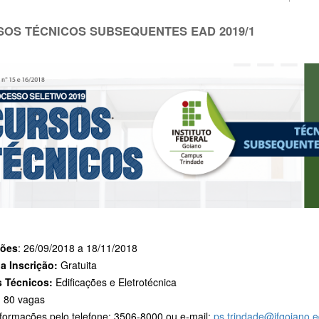
OS TÉCNICOS SUBSEQUENTES EAD 2019/1
ções
: 26/09/2018 a 18/11/2018
da Inscrição:
Gratuita
 Técnicos:
Edificações e Eletrotécnica
:
80 vagas
nformações pelo telefone: 3506-8000 ou e-mail:
ps.trindade@ifgoiano.e