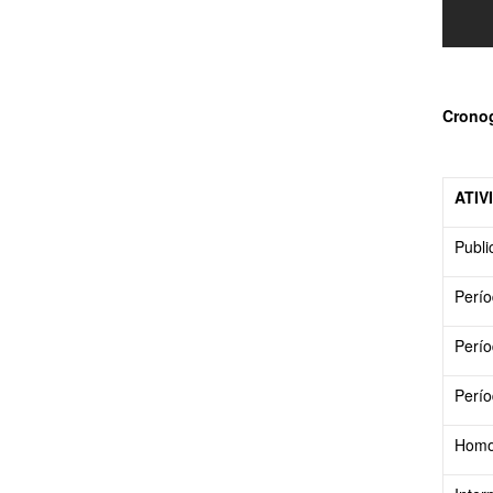
Crono
ATIV
Publi
Perío
Perío
Perío
Homol