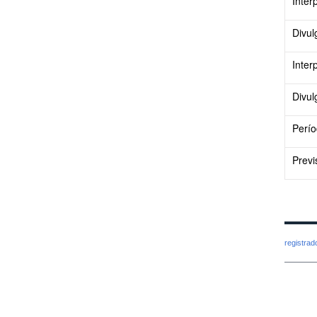
Inter
Divul
Inter
Divul
Perío
Previ
registra