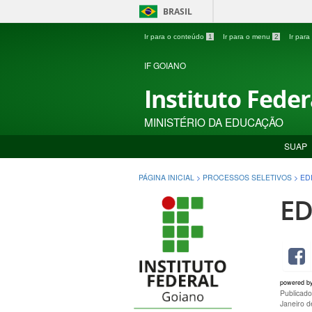
BRASIL
Ir para o conteúdo
1
Ir para o menu
2
Ir par
IF GOIANO
Instituto Fede
MINISTÉRIO DA EDUCAÇÃO
SUAP
PÁGINA INICIAL
>
PROCESSOS SELETIVOS
>
ED
ED
powered b
Publicad
Janeiro 