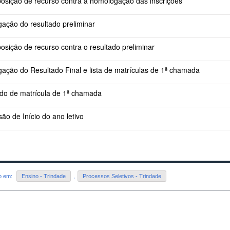
posição de recurso contra a homologação das inscrições
gação do resultado preliminar
posição de recurso contra o resultado preliminar
gação do Resultado Final e lista de matrículas de 1ª chamada
do de matrícula de 1ª chamada
são de Início do ano letivo
do em:
Ensino - Trindade
,
Processos Seletivos - Trindade