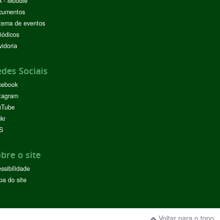
 - Moodle
cumentos
tema de eventos
iódicos
idoria
des Sociais
cebook
tagram
uTube
ckr
S
bre o site
ssibilidade
a do site
Voltar para o topo