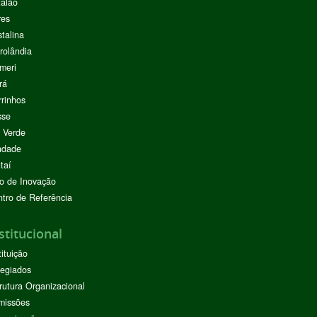
alão
res
stalina
rolândia
meri
rá
rinhos
sse
 Verde
ndade
taí
o de Inovação
tro de Referência
stitucional
tituição
egiados
rutura Organizacional
missões