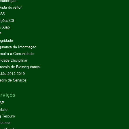
municação
nda do reitor
ASS
ições CS
I/Suap
P
egridade
urança da Informação
nsulta à Comunidade
vidade Disciplinar
tocolo de Biossegurança
stão 2012-2019
etim de Serviços
rviços
AP
ntato
g Tesouro
lioteca