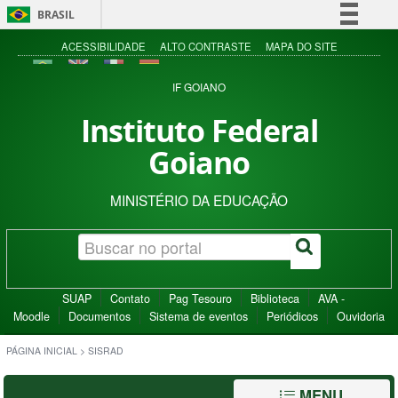
BRASIL
Simplifique!
ACESSIBILIDADE
ALTO CONTRASTE
MAPA DO SITE
Comunica BR
IF GOIANO
Participe
Instituto Federal
Acesso à informação
Goiano
Legislação
Canais
MINISTÉRIO DA EDUCAÇÃO
SUAP
Contato
Pag Tesouro
Biblioteca
AVA -
Moodle
Documentos
Sistema de eventos
Periódicos
Ouvidoria
PÁGINA INICIAL
>
SISRAD
MENU