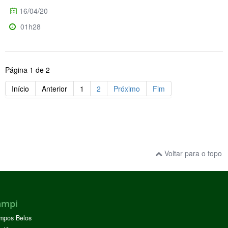
16/04/20
01h28
Página 1 de 2
Início
Anterior
1
2
Próximo
Fim
Voltar para o topo
ampi
mpos Belos