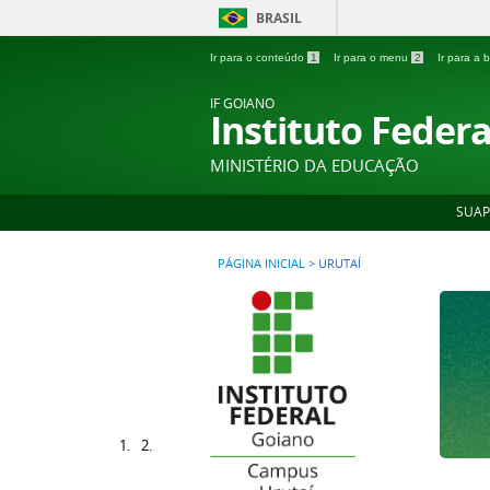
BRASIL
Ir para o conteúdo
1
Ir para o menu
2
Ir para a
IF GOIANO
Instituto Feder
MINISTÉRIO DA EDUCAÇÃO
SUAP
PÁGINA INICIAL
>
URUTAÍ