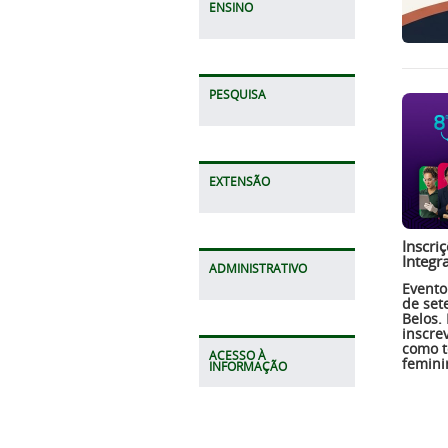
ENSINO
PESQUISA
EXTENSÃO
Inscriç
Integr
ADMINISTRATIVO
Evento
de se
Belos.
inscre
como t
ACESSO À
femini
INFORMAÇÃO