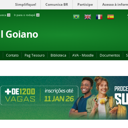
Simplifique!
Comunica BR
Participe
Acesso à infor
 busca
3
Ir para o rodapé
4
al Goiano
Contato
Pag Tesouro
Biblioteca
AVA - Moodle
Documentos
S