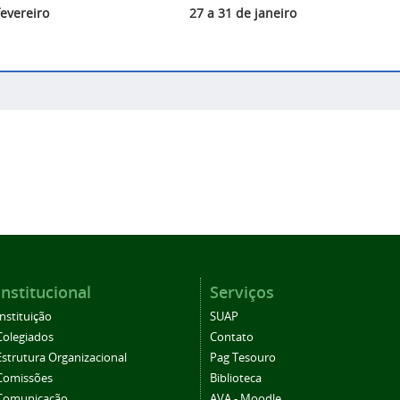
fevereiro
27 a 31 de janeiro
Institucional
Serviços
Instituição
SUAP
Colegiados
Contato
Estrutura Organizacional
Pag Tesouro
Comissões
Biblioteca
Comunicação
AVA - Moodle