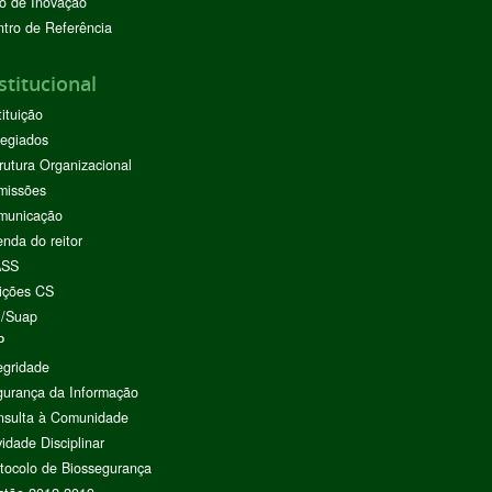
o de Inovação
tro de Referência
stitucional
tituição
egiados
rutura Organizacional
missões
municação
nda do reitor
ASS
ições CS
I/Suap
P
egridade
urança da Informação
nsulta à Comunidade
vidade Disciplinar
tocolo de Biossegurança