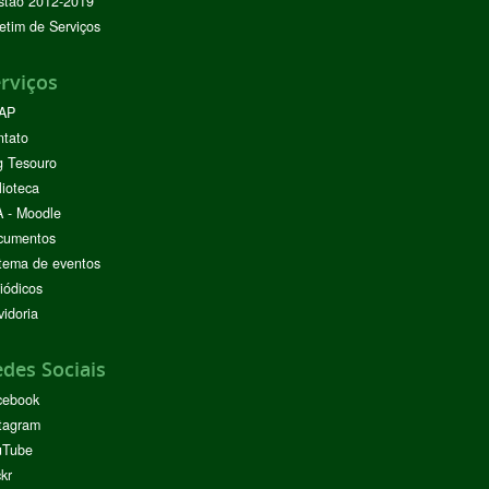
stão 2012-2019
etim de Serviços
rviços
AP
ntato
g Tesouro
lioteca
 - Moodle
cumentos
tema de eventos
iódicos
idoria
des Sociais
cebook
tagram
uTube
ckr