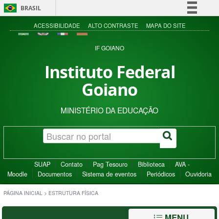
BRASIL
Simplifique!
ACESSIBILIDADE
ALTO CONTRASTE
MAPA DO SITE
Comunica BR
IF GOIANO
Participe
Instituto Federal
Acesso à informação
Goiano
Legislação
Canais
MINISTÉRIO DA EDUCAÇÃO
SUAP
Contato
Pag Tesouro
Biblioteca
AVA -
Moodle
Documentos
Sistema de eventos
Periódicos
Ouvidoria
PÁGINA INICIAL
>
ESTRUTURA FÍSICA
MENU