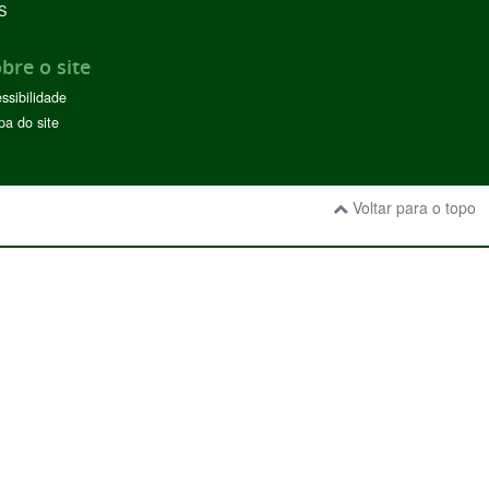
S
bre o site
ssibilidade
a do site
Voltar para o topo