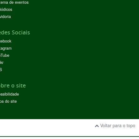
tema de eventos
iódicos
idoria
des Sociais
cebook
tagram
uTube
ckr
S
bre o site
ssibilidade
a do site
Voltar para o topo