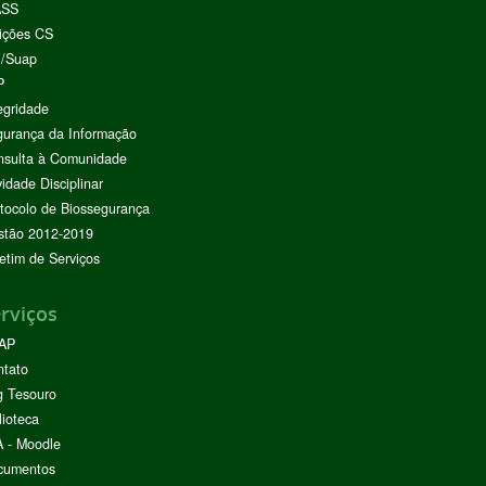
ASS
ições CS
I/Suap
P
egridade
urança da Informação
nsulta à Comunidade
vidade Disciplinar
tocolo de Biossegurança
stão 2012-2019
etim de Serviços
rviços
AP
ntato
g Tesouro
lioteca
 - Moodle
cumentos