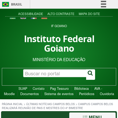
BRASIL
Simplifique!
ACESSIBILIDADE
ALTO CONTRASTE
MAPA DO SITE
Comunica BR
IF GOIANO
Participe
Instituto Federal
Acesso à informação
Goiano
Legislação
Canais
MINISTÉRIO DA EDUCAÇÃO
SUAP
Contato
Pag Tesouro
Biblioteca
AVA -
Moodle
Documentos
Sistema de eventos
Periódicos
Ouvidoria
PÁGINA INICIAL
>
ÚLTIMAS NOTÍCIAS CAMPOS BELOS
>
CAMPUS CAMPOS BELOS
REALIZARÁ REUNIÃO DE PAIS E MESTRES DO 4º BIMESTRE
MENU