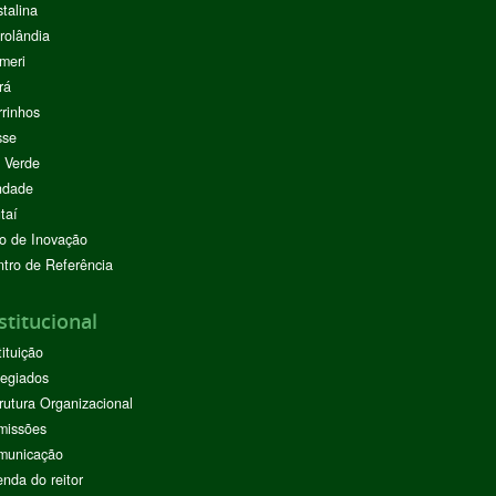
stalina
rolândia
meri
rá
rinhos
sse
 Verde
ndade
taí
o de Inovação
tro de Referência
stitucional
tituição
egiados
rutura Organizacional
missões
municação
nda do reitor