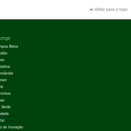
Voltar para o topo
ampi
mpos Belos
alão
res
stalina
rolândia
meri
rá
rinhos
sse
 Verde
ndade
taí
o de Inovação