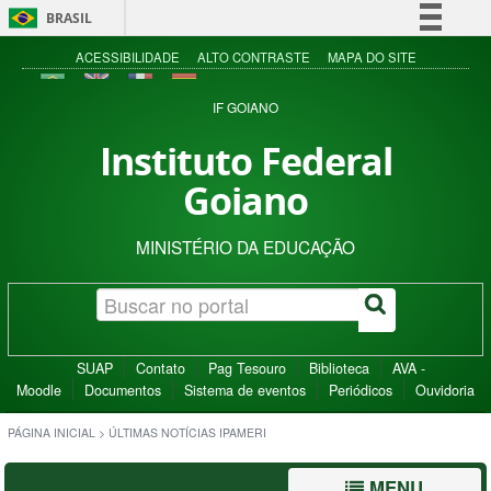
BRASIL
Simplifique!
ACESSIBILIDADE
ALTO CONTRASTE
MAPA DO SITE
Comunica BR
IF GOIANO
Participe
Instituto Federal
Acesso à informação
Goiano
Legislação
Canais
MINISTÉRIO DA EDUCAÇÃO
SUAP
Contato
Pag Tesouro
Biblioteca
AVA -
Moodle
Documentos
Sistema de eventos
Periódicos
Ouvidoria
PÁGINA INICIAL
>
ÚLTIMAS NOTÍCIAS IPAMERI
MENU