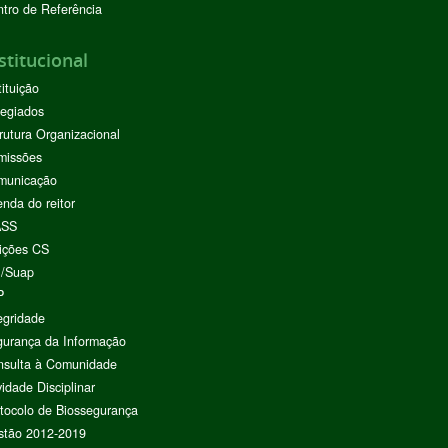
tro de Referência
stitucional
tituição
egiados
rutura Organizacional
missões
municação
nda do reitor
ASS
ições CS
I/Suap
P
egridade
urança da Informação
nsulta à Comunidade
vidade Disciplinar
tocolo de Biossegurança
stão 2012-2019