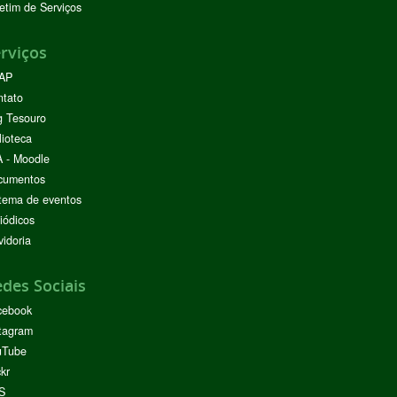
etim de Serviços
rviços
AP
ntato
g Tesouro
lioteca
 - Moodle
cumentos
tema de eventos
iódicos
idoria
des Sociais
cebook
tagram
uTube
ckr
S