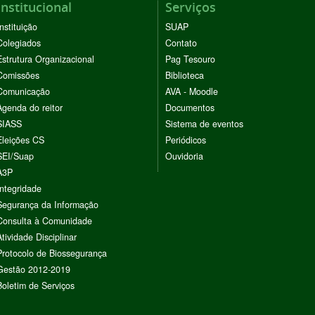
Institucional
Serviços
Instituição
SUAP
Colegiados
Contato
Estrutura Organizacional
Pag Tesouro
Comissões
Biblioteca
Comunicação
AVA - Moodle
Agenda do reitor
Documentos
SIASS
Sistema de eventos
Eleições CS
Periódicos
SEI/Suap
Ouvidoria
A3P
Integridade
Segurança da Informação
Consulta à Comunidade
Atividade Disciplinar
Protocolo de Biossegurança
Gestão 2012-2019
Boletim de Serviços