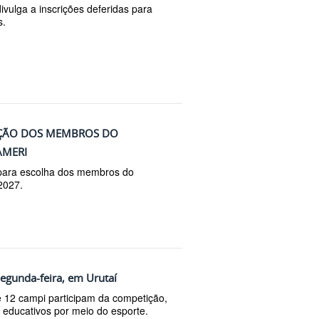
vulga a inscrições deferidas para
s.
EIÇÃO DOS MEMBROS DO
AMERI
 para escolha dos membros do
/2027.
segunda-feira, em Urutaí
e 12 campi participam da competição,
 educativos por meio do esporte.