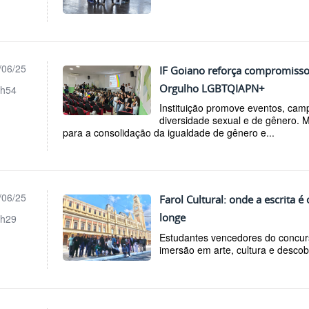
/06/25
IF Goiano reforça compromisso
Orgulho LGBTQIAPN+
h54
Instituição promove eventos, cam
diversidade sexual e de gênero. 
para a consolidação da igualdade de gênero e...
/06/25
Farol Cultural: onde a escrita é
longe
h29
Estudantes vencedores do concurso
imersão em arte, cultura e descobe