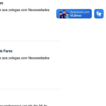
es
te aos colegas com Necessidades
de Pares
te aos colegas com Necessidades
s professores vai até dia 08 de