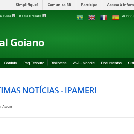
Simplifique!
Comunica BR
Participe
Acesso à infor
ACESSI
a a busca
3
Ir para o rodapé
4
ral Goiano
Contato
Pag Tesouro
Biblioteca
AVA - Moodle
Documentos
Sis
IMAS NOTÍCIAS - IPAMERI
or
Ascom