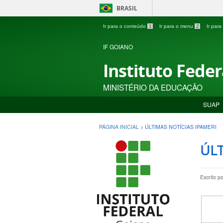
BRASIL
Ir para o conteúdo
1
Ir para o menu
2
Ir par
IF GOIANO
Instituto Fede
MINISTÉRIO DA EDUCAÇÃO
SUAP
PÁGINA INICIAL
>
ÚLTIMAS NOTÍCIAS IPAMERI
ÚLT
Escrito p