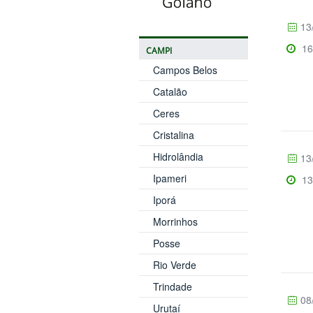
13
16
CAMPI
Campos Belos
Catalão
Ceres
Cristalina
Hidrolândia
13
Ipameri
13
Iporá
Morrinhos
Posse
Rio Verde
Trindade
08
Urutaí