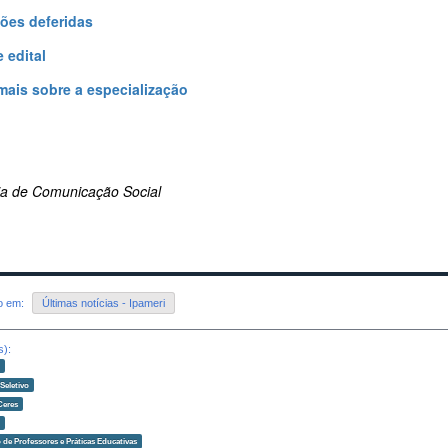
ções deferidas
 edital
mais sobre a especialização
ria de Comunicação Social
do em:
Últimas notícias - Ipameri
s):
o
Seletivo
Ceres
o
de Professores e Práticas Educativas