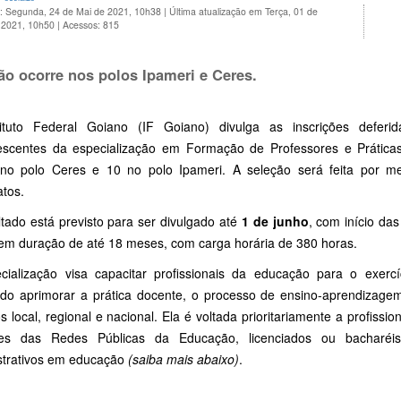
o: Segunda, 24 de Mai de 2021, 10h38
|
Última atualização em Terça, 01 de
 2021, 10h50
|
Acessos: 815
ão ocorre nos polos Ipameri e Ceres.
ituto Federal Goiano (IF Goiano) divulga as inscrições deferi
scentes da especialização em Formação de Professores e Práticas 
no polo Ceres e 10 no polo Ipameri. A seleção será feita por me
atos.
ltado está previsto para ser divulgado até
1 de junho
, com início da
tem duração de até 18 meses, com carga horária de 380 horas.
cialização visa capacitar profissionais da educação para o exer
do aprimorar a prática docente, o processo de ensino-aprendizag
s local, regional e nacional. Ela é voltada prioritariamente a profiss
tes das Redes Públicas da Educação, licenciados ou bacharé
strativos em educação
(saiba mais abaixo)
.