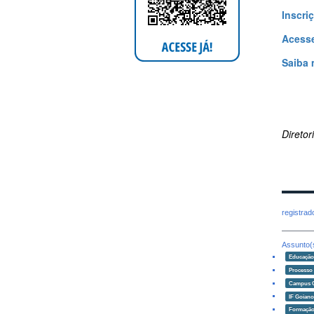
Inscri
Acesse
Saiba 
Direto
registra
Assunto(
Educaçã
Processo 
Campus 
IF Goian
Formação 