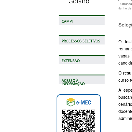
Publicad
Junho de
CAMPI
Seleç
O Inst
PROCESSOS SELETIVOS
remane
vagas 
EXTENSÃO
candid
O resu
curso 
ACESSO À
INFORMAÇÃO
A espe
buscan
cenário
docen
admini