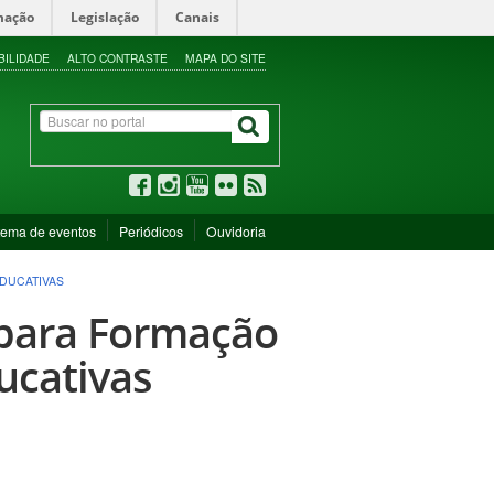
mação
Legislação
Canais
BILIDADE
ALTO CONTRASTE
MAPA DO SITE
tema de eventos
Periódicos
Ouvidoria
EDUCATIVAS
l para Formação
ucativas