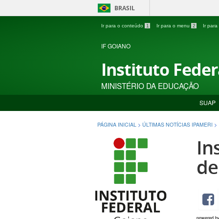
BRASIL
Ir para o conteúdo
1
Ir para o menu
2
Ir par
IF GOIANO
Instituto Fede
MINISTÉRIO DA EDUCAÇÃO
SUAP
PÁGINA INICIAL
>
ÚLTIMAS NOTÍCIAS IPAMERI
>
In
de
powered b