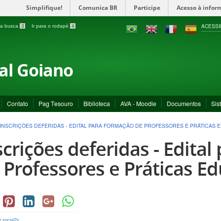
Simplifique!
Comunica BR
Participe
Acesso à infor
ACESSI
a a busca
3
Ir para o rodapé
4
ral Goiano
Contato
Pag Tesouro
Biblioteca
AVA - Moodle
Documentos
Sis
INSCRIÇÕES DEFERIDAS - EDITAL PARA FORMAÇÃO DE PROFESSORES E PRÁTICAS 
scrições deferidas - Edita
 Professores e Práticas Ed
y
social2s