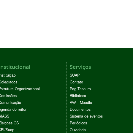
Institucional
Serviços
Instituição
SUAP
Colegiados
Contato
Estrutura Organizacional
Pag Tesouro
Comissões
Biblioteca
Comunicação
AVA - Moodle
Agenda do reitor
Documentos
SIASS
Sistema de eventos
Eleições CS
Periódicos
SEI/Suap
Ouvidoria