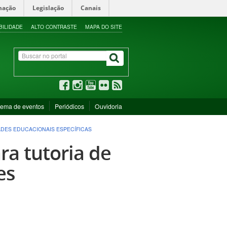
mação
Legislação
Canais
BILIDADE
ALTO CONTRASTE
MAPA DO SITE
tema de eventos
Periódicos
Ouvidoria
ADES EDUCACIONAIS ESPECÍFICAS
ra tutoria de
es