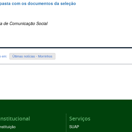
 pasta com os documentos da seleção
ria de Comunicação Social
do em:
Últimas notícias - Morrinhos
Institucional
Serviços
Instituição
SUAP