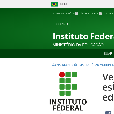
BRASIL
Ir para o conteúdo
1
Ir para o menu
2
Ir par
IF GOIANO
Instituto Fede
MINISTÉRIO DA EDUCAÇÃO
SUAP
PÁGINA INICIAL
>
ÚLTIMAS NOTÍCIAS MORRINH
Ve
es
ed