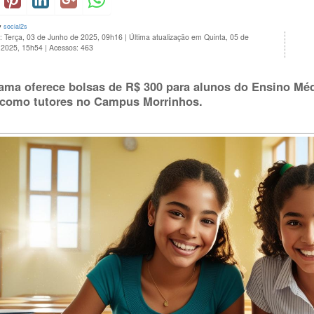
y
social2s
: Terça, 03 de Junho de 2025, 09h16
|
Última atualização em Quinta, 05 de
 2025, 15h54
|
Acessos: 463
ama oferece bolsas de R$ 300 para alunos do Ensino Mé
 como tutores no Campus Morrinhos.