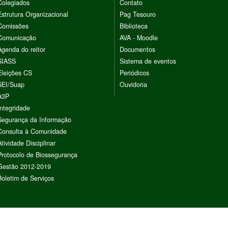
Colegiados
Contato
Estrutura Organizacional
Pag Tesouro
Comissões
Biblioteca
Comunicação
AVA - Moodle
Agenda do reitor
Documentos
SIASS
Sistema de eventos
Eleições CS
Periódicos
SEI/Suap
Ouvidoria
A3P
Integridade
Segurança da Informação
Consulta à Comunidade
Atividade Disciplinar
Protocolo de Biossegurança
Gestão 2012-2019
Boletim de Serviços