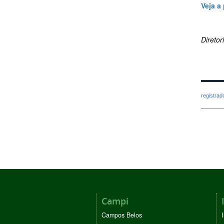
Veja a
Direto
registra
Campi
Campos Belos