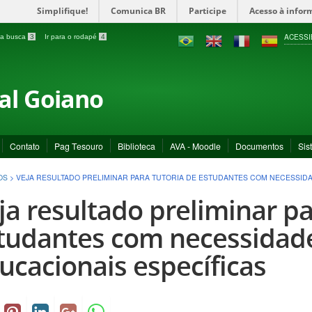
Simplifique!
Comunica BR
Participe
Acesso à infor
ACESSI
a a busca
3
Ir para o rodapé
4
ral Goiano
Contato
Pag Tesouro
Biblioteca
AVA - Moodle
Documentos
Sis
OS
>
VEJA RESULTADO PRELIMINAR PARA TUTORIA DE ESTUDANTES COM NECESSID
ja resultado preliminar pa
tudantes com necessidad
ucacionais específicas