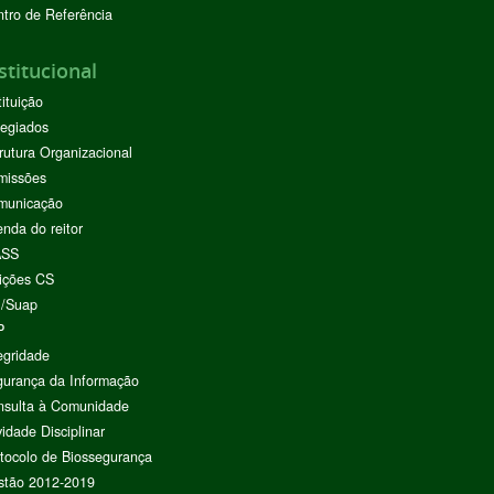
tro de Referência
stitucional
tituição
egiados
rutura Organizacional
missões
municação
nda do reitor
ASS
ições CS
I/Suap
P
egridade
urança da Informação
nsulta à Comunidade
vidade Disciplinar
tocolo de Biossegurança
stão 2012-2019