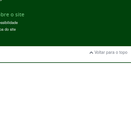
bre o site
ssibilidade
a do site
Voltar para o topo