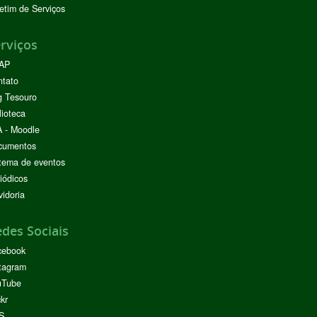
etim de Serviços
rviços
AP
ntato
g Tesouro
lioteca
 - Moodle
cumentos
tema de eventos
iódicos
idoria
des Sociais
cebook
tagram
uTube
ckr
S