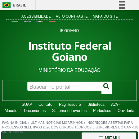
BRASIL
Simplifique!
ACESSIBILIDADE
ALTO CONTRASTE
MAPA DO SITE
Comunica BR
IF GOIANO
Participe
Instituto Federal
Acesso à informação
Goiano
Legislação
Canais
MINISTÉRIO DA EDUCAÇÃO
SUAP
Contato
Pag Tesouro
Biblioteca
AVA -
Moodle
Documentos
Sistema de eventos
Periódicos
Ouvidoria
PÁGINA INICIAL
>
ÚLTIMAS NOTÍCIAS MORRINHOS
>
INSCRIÇÕES ABERTAS PARA
PROCESSOS SELETIVOS 2026 DOS CURSOS TÉCNICOS E SUPERIORES DO CAMPUS
MORRINHOS
MENU