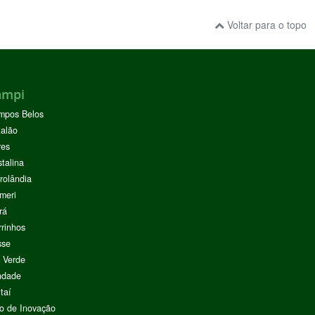
Voltar para o topo
ampi
mpos Belos
alão
res
stalina
rolândia
meri
rá
rinhos
sse
 Verde
ndade
taí
o de Inovação