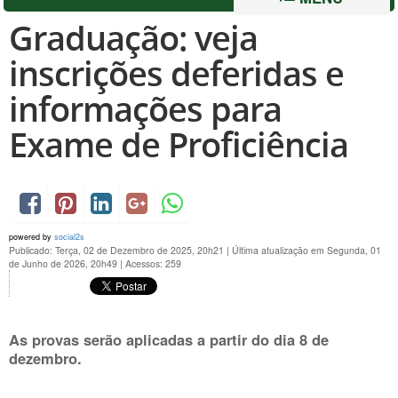
Graduação: veja
inscrições deferidas e
informações para
Exame de Proficiência
powered by
social2s
Publicado: Terça, 02 de Dezembro de 2025, 20h21
|
Última atualização em Segunda, 01
de Junho de 2026, 20h49
|
Acessos: 259
As provas serão aplicadas a partir do dia 8 de
dezembro.