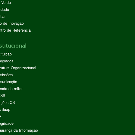
 Verde
ndade
taí
o de Inovação
tro de Referência
stitucional
tituição
egiados
rutura Organizacional
missões
municação
nda do reitor
ASS
ições CS
I/Suap
P
egridade
urança da Informação