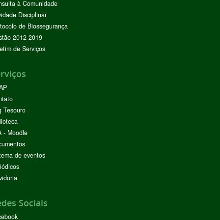
nsulta à Comunidade
vidade Disciplinar
tocolo de Biossegurança
stão 2012-2019
etim de Serviços
rviços
AP
ntato
g Tesouro
lioteca
 - Moodle
cumentos
tema de eventos
iódicos
idoria
des Sociais
cebook