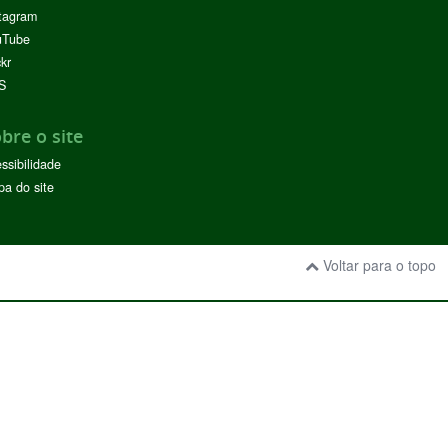
tagram
uTube
ckr
S
bre o site
ssibilidade
a do site
Voltar para o topo