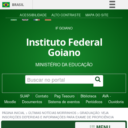
BRASIL
Simplifique!
ACESSIBILIDADE
ALTO CONTRASTE
MAPA DO SITE
Comunica BR
IF GOIANO
Participe
Instituto Federal
Acesso à informação
Goiano
Legislação
Canais
MINISTÉRIO DA EDUCAÇÃO
SUAP
Contato
Pag Tesouro
Biblioteca
AVA -
Moodle
Documentos
Sistema de eventos
Periódicos
Ouvidoria
PÁGINA INICIAL
>
ÚLTIMAS NOTÍCIAS MORRINHOS
>
GRADUAÇÃO: VEJA
INSCRIÇÕES DEFERIDAS E INFORMAÇÕES PARA EXAME DE PROFICIÊNCIA
MENU