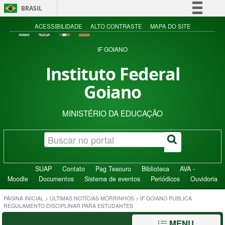
BRASIL
Simplifique!
ACESSIBILIDADE
ALTO CONTRASTE
MAPA DO SITE
Comunica BR
IF GOIANO
Participe
Instituto Federal
Acesso à informação
Goiano
Legislação
Canais
MINISTÉRIO DA EDUCAÇÃO
SUAP
Contato
Pag Tesouro
Biblioteca
AVA -
Moodle
Documentos
Sistema de eventos
Periódicos
Ouvidoria
PÁGINA INICIAL
>
ÚLTIMAS NOTÍCIAS MORRINHOS
>
IF GOIANO PUBLICA
REGULAMENTO DISCIPLINAR PARA ESTUDANTES
MENU