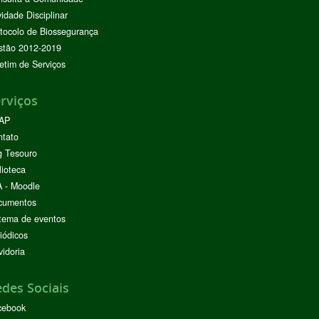
vidade Disciplinar
tocolo de Biossegurança
stão 2012-2019
etim de Serviços
rviços
AP
ntato
g Tesouro
lioteca
 - Moodle
cumentos
tema de eventos
iódicos
idoria
des Sociais
cebook