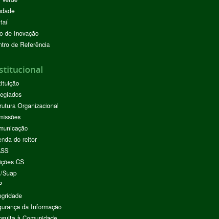
ndade
taí
o de Inovação
tro de Referência
stitucional
tituição
egiados
rutura Organizacional
missões
municação
nda do reitor
ASS
ições CS
I/Suap
P
egridade
urança da Informação
nsulta à Comunidade