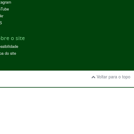
tagram
uTube
ckr
S
bre o site
ssibilidade
a do site
Voltar para o topo