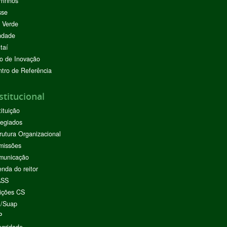
rinhos
sse
 Verde
ndade
taí
o de Inovação
tro de Referência
stitucional
tituição
egiados
rutura Organizacional
missões
municação
nda do reitor
ASS
ições CS
I/Suap
P