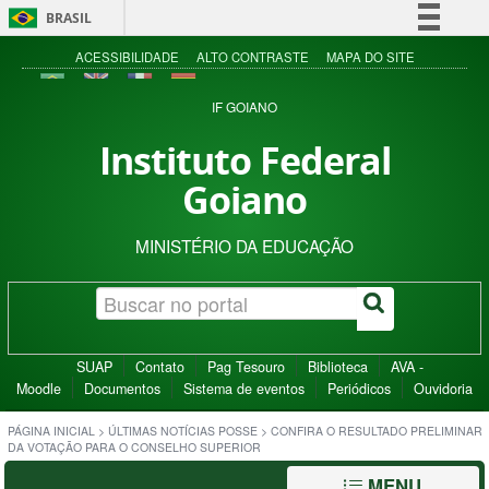
BRASIL
Simplifique!
ACESSIBILIDADE
ALTO CONTRASTE
MAPA DO SITE
Comunica BR
IF GOIANO
Participe
Instituto Federal
Acesso à informação
Goiano
Legislação
Canais
MINISTÉRIO DA EDUCAÇÃO
SUAP
Contato
Pag Tesouro
Biblioteca
AVA -
Moodle
Documentos
Sistema de eventos
Periódicos
Ouvidoria
PÁGINA INICIAL
>
ÚLTIMAS NOTÍCIAS POSSE
>
CONFIRA O RESULTADO PRELIMINAR
DA VOTAÇÃO PARA O CONSELHO SUPERIOR
MENU