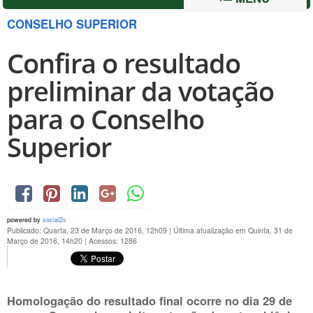
CONSELHO SUPERIOR
Confira o resultado
preliminar da votação
para o Conselho
Superior
powered by
social2s
Publicado: Quarta, 23 de Março de 2016, 12h09
|
Última atualização em Quinta, 31 de
Março de 2016, 14h20
|
Acessos: 1286
Homologação do resultado final ocorre no dia 29 de