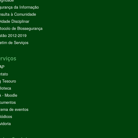
egridade
urança da Informação
nsulta à Comunidade
vidade Disciplinar
tocolo de Biossegurança
stão 2012-2019
etim de Serviços
rviços
AP
ntato
g Tesouro
lioteca
 - Moodle
cumentos
tema de eventos
iódicos
idoria