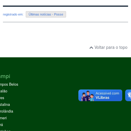
registrado em:
Últimas notícias - Posse
Voltar para o topo
ampi
mpos Belos
alão
res
stalina
rolândia
meri
rá