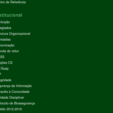
tro de Referência
stitucional
tituição
egiados
rutura Organizacional
missões
municação
nda do reitor
ASS
ições CS
I/Suap
P
egridade
urança da Informação
nsulta à Comunidade
vidade Disciplinar
tocolo de Biossegurança
stão 2012-2019