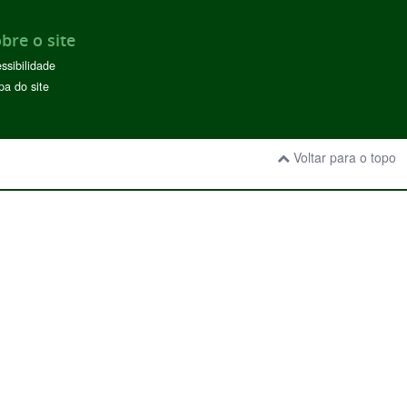
bre o site
ssibilidade
a do site
Voltar para o topo