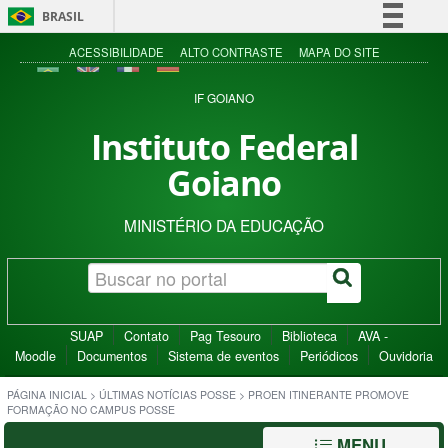
BRASIL
Simplifique!
ACESSIBILIDADE
ALTO CONTRASTE
MAPA DO SITE
Comunica BR
IF GOIANO
Participe
Instituto Federal
Acesso à informação
Goiano
Legislação
Canais
MINISTÉRIO DA EDUCAÇÃO
SUAP
Contato
Pag Tesouro
Biblioteca
AVA -
Moodle
Documentos
Sistema de eventos
Periódicos
Ouvidoria
PÁGINA INICIAL
>
ÚLTIMAS NOTÍCIAS POSSE
>
PROEN ITINERANTE PROMOVE
FORMAÇÃO NO CAMPUS POSSE
MENU