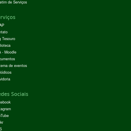
etim de Serviços
rviços
AP
ntato
g Tesouro
lioteca
 - Moodle
cumentos
tema de eventos
iódicos
idoria
des Sociais
cebook
tagram
uTube
ckr
S