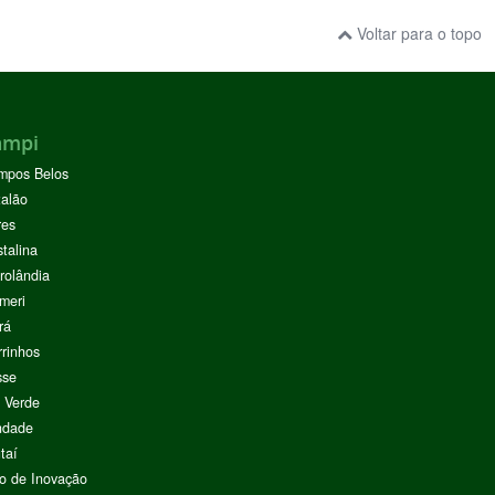
Voltar para o topo
ampi
mpos Belos
alão
res
stalina
rolândia
meri
rá
rinhos
sse
 Verde
ndade
taí
o de Inovação