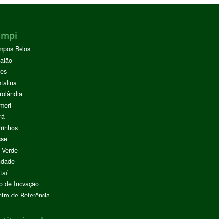
ampi
mpos Belos
alão
res
stalina
rolândia
meri
rá
rinhos
sse
 Verde
ndade
taí
o de Inovação
tro de Referência