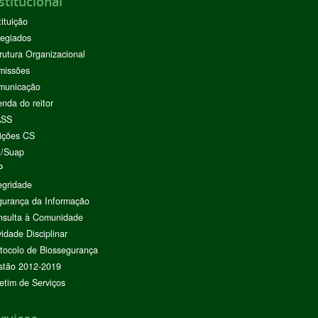
stitucional
tituição
egiados
rutura Organizacional
missões
municação
nda do reitor
ASS
ições CS
I/Suap
P
egridade
urança da Informação
nsulta à Comunidade
vidade Disciplinar
tocolo de Biossegurança
stão 2012-2019
etim de Serviços