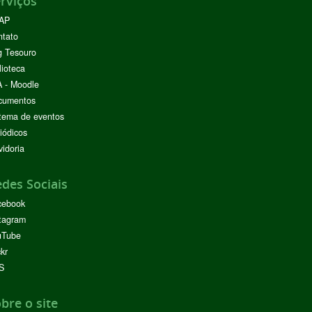
rviços
AP
ntato
g Tesouro
lioteca
 - Moodle
cumentos
tema de eventos
iódicos
idoria
des Sociais
cebook
tagram
uTube
ckr
S
bre o site