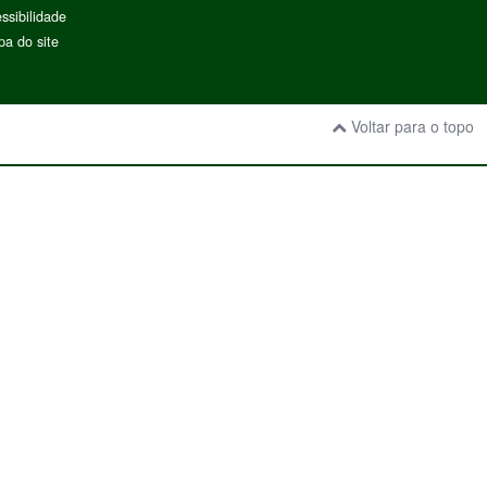
ssibilidade
a do site
Voltar para o topo