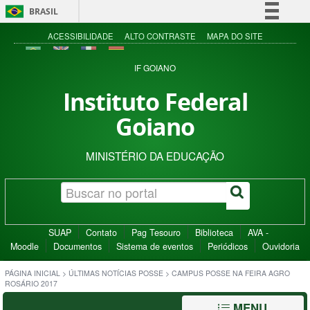
BRASIL
Simplifique!
ACESSIBILIDADE
ALTO CONTRASTE
MAPA DO SITE
Comunica BR
IF GOIANO
Participe
Instituto Federal
Acesso à informação
Goiano
Legislação
Canais
MINISTÉRIO DA EDUCAÇÃO
SUAP
Contato
Pag Tesouro
Biblioteca
AVA -
Moodle
Documentos
Sistema de eventos
Periódicos
Ouvidoria
PÁGINA INICIAL
>
ÚLTIMAS NOTÍCIAS POSSE
>
CAMPUS POSSE NA FEIRA AGRO
ROSÁRIO 2017
MENU