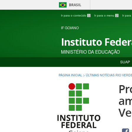
BRASIL
Ir para o conteúdo
1
Ir para o menu
2
Ir par
IF GOIANO
Instituto Fede
MINISTÉRIO DA EDUCAÇÃO
SUAP
PÁGINA INICIAL
>
ÚLTIMAS NOTÍCIAS RIO VERD
Pr
am
Ve