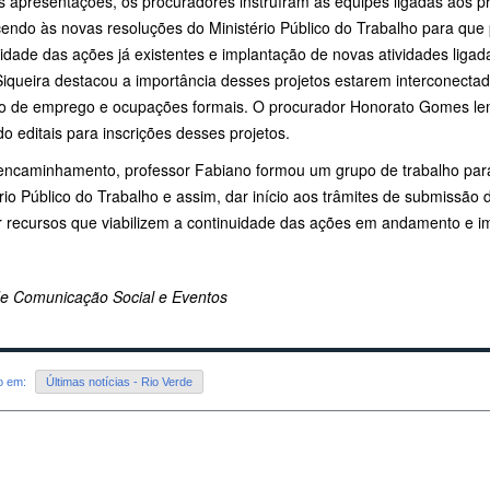
s apresentações, os procuradores instruíram as equipes ligadas aos pr
endo às novas resoluções do Ministério Público do Trabalho para que
idade das ações já existentes e implantação de novas atividades liga
Siqueira destacou a importância desses projetos estarem interconecta
o de emprego e ocupações formais. O procurador Honorato Gomes lem
o editais para inscrições desses projetos.
ncaminhamento, professor Fabiano formou um grupo de trabalho para a
rio Público do Trabalho e assim, dar início aos trâmites de submissão 
ir recursos que viabilizem a continuidade das ações em andamento e 
de Comunicação Social e Eventos
do em:
Últimas notícias - Rio Verde