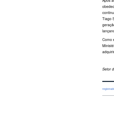
Após a
obedec
continu
Tiago 
geraçã
lançand
Como e
Ministé
adquir
Setor 
registra