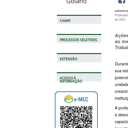
powered b
Publicado
de 2021,
CAMPI
Ações
PROCESSOS SELETIVOS
ao me
Traba
EXTENSÃO
Durant
sua es
potenc
ACESSO À
INFORMAÇÃO
unidade
cresci
institu
A prof
e desc
capaci