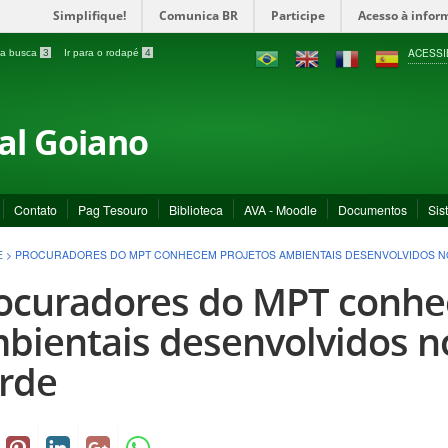
Simplifique!
Comunica BR
Participe
Acesso à infor
ACESSI
a a busca
3
Ir para o rodapé
4
ral Goiano
Contato
Pag Tesouro
Biblioteca
AVA - Moodle
Documentos
Sis
E
>
PROCURADORES DO MPT CONHECEM PROJETOS AMBIENTAIS DESENVOLVIDOS N
ocuradores do MPT conhe
bientais desenvolvidos 
rde