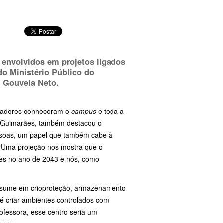
s envolvidos em projetos ligados
o Ministério Público do
e Gouveia Neto.
curadores conheceram o
campus
e toda a
no Guimarães, também destacou o
essoas, um papel que também cabe à
o. “Uma projeção nos mostra que o
tes no ano de 2043 e nós, como
 resume em crioproteção, armazenamento
é criar ambientes controlados com
fessora, esse centro seria um