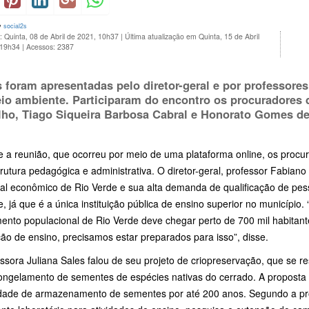
y
social2s
: Quinta, 08 de Abril de 2021, 10h37
|
Última atualização em Quinta, 15 de Abril
 19h34
|
Acessos: 2387
 foram apresentadas pelo diretor-geral e por professore
io ambiente. Participaram do encontro os procuradores d
lho, Tiago Siqueira Barbosa Cabral e Honorato Gomes d
e a reunião, que ocorreu por meio de uma plataforma online, os pro
trutura pedagógica e administrativa. O diretor-geral, professor Fabia
ial econômico de Rio Verde e sua alta demanda de qualificação de p
, já que é a única instituição pública de ensino superior no municípi
mento populacional de Rio Verde deve chegar perto de 700 mil habitan
ição de ensino, precisamos estar preparados para isso”, disse.
essora Juliana Sales falou de seu projeto de criopreservação, que se
ongelamento de sementes de espécies nativas do cerrado. A proposta 
dade de armazenamento de sementes por até 200 anos. Segundo a pro