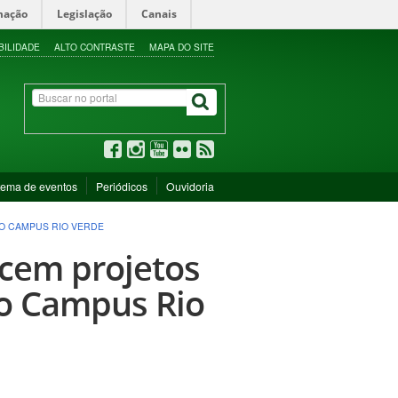
mação
Legislação
Canais
BILIDADE
ALTO CONTRASTE
MAPA DO SITE
tema de eventos
Periódicos
Ouvidoria
O CAMPUS RIO VERDE
cem projetos
no Campus Rio