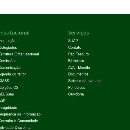
Institucional
Serviços
Instituição
SUAP
Colegiados
Contato
Estrutura Organizacional
Pag Tesouro
Comissões
Biblioteca
Comunicação
AVA - Moodle
Agenda do reitor
Documentos
SIASS
Sistema de eventos
Eleições CS
Periódicos
SEI/Suap
Ouvidoria
A3P
Integridade
Segurança da Informação
Consulta à Comunidade
Atividade Disciplinar