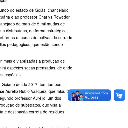
mpus.
undo do estado de Goiás, chancelado
uária e ao professor Charlys Roweder,
planejado de mais de 5 mil mudas de
m distribuídas, de forma estratégica,
arbóreas e mudas de nativas do cerrado
édios pedagógicos, que estão sendo
nimais e viabilizadas a produção de
nirá espécies secas prensadas, de onde
as espécies.
 IF Goiano desde 2017, tem também
sé Aurélio Rúbio Vasquez, que falou das
 Segundo professor Aurélio, um dos
odução de substratos, que visa a
eta e destinação correta de resíduos