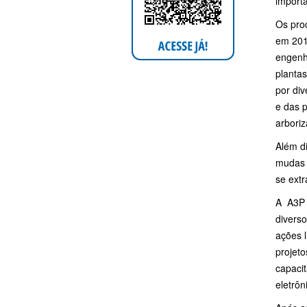
importa
Os pro
em 201
engenhe
plantas
por di
e das p
arbori
Além d
mudas 
se ext
A A3P 
divers
ações l
projet
capacit
eletrôn