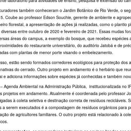
nte laboratório para atividades de ensino, pesquisa e extensão do ca
curadores também conheceram o Jardim Botânico de Rio Verde, o seg
5. Coube ao professor Edson Souchie, gerente de ambiente e agropec
iro florestal, a apresentação de ações já realizadas, como o plantio 
 diversas entre outubro de 2020 e fevereiro de 2021. Essas mudas fora
versas áreas do campus, a exemplo do bosque, que recebeu espécies 
roximidades do restaurante universitário, do auditório Jatobá e de pr
zadas com plantas de menor porte visando o embelezamento.
isso, estão sendo formados corredores ecológicos para proteção dos a
nativas do cerrado. Outro projeto em andamento é o herbário que reu
rai e adiciona informações sobre espécies já conhecidas e também nov
– Agenda Ambiental na Administração Pública, institucionalizada no
os projetos em andamento. Atualmente é coordenada pelo professor Jo
igadas à coleta seletiva e destinação correta de resíduos recicláveis.
os a serem executados é a compostagem de resíduos orgânicos para pr
ação de agricultores familiares. O outro projeto está relacionado à col
icos.