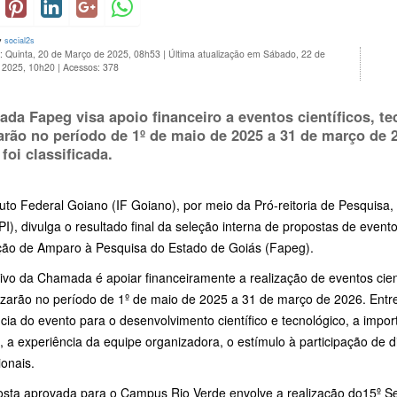
y
social2s
: Quinta, 20 de Março de 2025, 08h53
|
Última atualização em Sábado, 22 de
 2025, 10h20
|
Acessos: 378
da Fapeg visa apoio financeiro a eventos científicos, t
zarão no período de 1º de maio de 2025 a 31 de março d
foi classificada.
tuto Federal Goiano (IF Goiano), por meio da Pró-reitoria de Pesquis
I), divulga o resultado final da seleção interna de propostas de even
ão de Amparo à Pesquisa do Estado de Goiás (Fapeg).
ivo da Chamada é apoiar financeiramente a realização de eventos cien
izarão no período de 1º de maio de 2025 a 31 de março de 2026. Entre 
cia do evento para o desenvolvimento científico e tecnológico, a imp
 a experiência da equipe organizadora, o estímulo à participação de d
cionais.
osta aprovada para o Campus Rio Verde envolve a realização do15º S