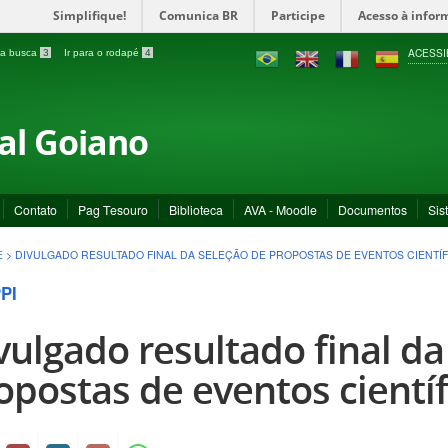
Simplifique!
Comunica BR
Participe
Acesso à infor
ACESSI
a a busca
3
Ir para o rodapé
4
ral Goiano
Contato
Pag Tesouro
Biblioteca
AVA - Moodle
Documentos
Sis
E
>
DIVULGADO RESULTADO FINAL DA SELEÇÃO DE PROPOSTAS DE EVENTOS CIENTÍ
PI
vulgado resultado final da
opostas de eventos científ