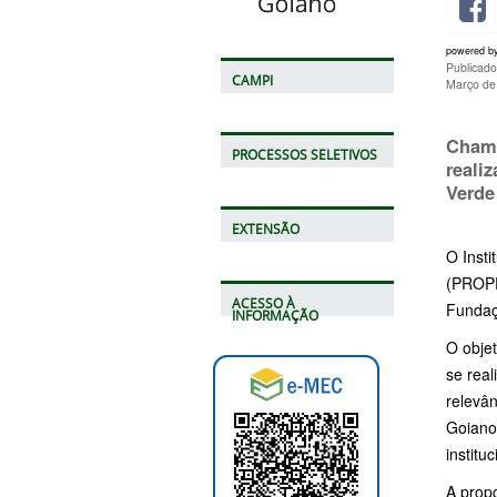
powered b
Publicado
CAMPI
Março de
Chama
PROCESSOS SELETIVOS
reali
Verde 
EXTENSÃO
O Insti
(PROPP
ACESSO À
Fundaç
INFORMAÇÃO
O objet
se real
relevân
Goiano,
institu
A prop