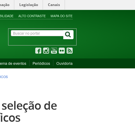
mação
Legislação
Canais
BILIDADE
ALTO CONTRASTE
MAPA DO SITE
tema de eventos
Periódicos
Ouvidoria
FICOS
 seleção de
icos