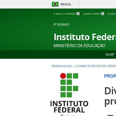
BRASIL
Ir para o conteúdo
1
Ir para o menu
2
Ir par
IF GOIANO
Instituto Fede
MINISTÉRIO DA EDUCAÇÃO
SUAP
PÁGINA INICIAL
>
ÚLTIMAS NOTÍCIAS RIO VERD
PROP
Di
pr