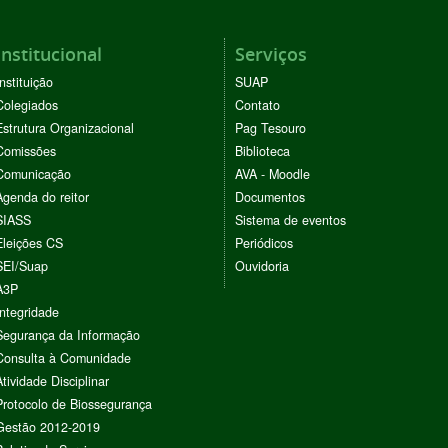
Institucional
Serviços
Instituição
SUAP
Colegiados
Contato
Estrutura Organizacional
Pag Tesouro
Comissões
Biblioteca
Comunicação
AVA - Moodle
Agenda do reitor
Documentos
SIASS
Sistema de eventos
Eleições CS
Periódicos
SEI/Suap
Ouvidoria
A3P
Integridade
Segurança da Informação
Consulta à Comunidade
Atividade Disciplinar
Protocolo de Biossegurança
Gestão 2012-2019