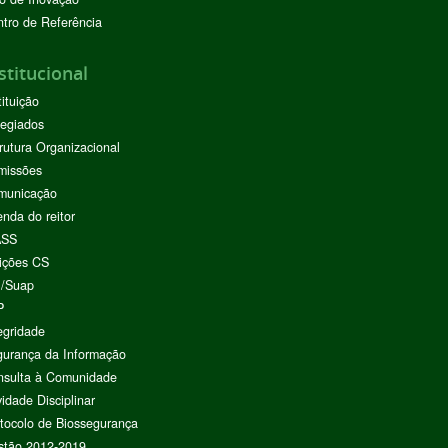
tro de Referência
stitucional
tituição
egiados
rutura Organizacional
missões
municação
nda do reitor
ASS
ições CS
I/Suap
P
egridade
urança da Informação
nsulta à Comunidade
vidade Disciplinar
tocolo de Biossegurança
stão 2012-2019