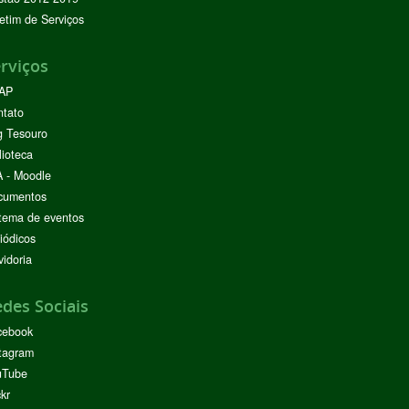
etim de Serviços
rviços
AP
ntato
g Tesouro
lioteca
 - Moodle
cumentos
tema de eventos
iódicos
idoria
des Sociais
cebook
tagram
uTube
ckr