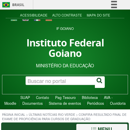
BRASIL
Simplifique!
ACESSIBILIDADE
ALTO CONTRASTE
MAPA DO SITE
Comunica BR
IF GOIANO
Participe
Instituto Federal
Acesso à informação
Goiano
Legislação
Canais
MINISTÉRIO DA EDUCAÇÃO
SUAP
Contato
Pag Tesouro
Biblioteca
AVA -
Moodle
Documentos
Sistema de eventos
Periódicos
Ouvidoria
PÁGINA INICIAL
>
ÚLTIMAS NOTÍCIAS RIO VERDE
>
CONFIRA RESULTADO FINAL DE
EXAME DE PROFICIÊNCIA PARA CURSOS DE GRADUAÇÃO
MENU