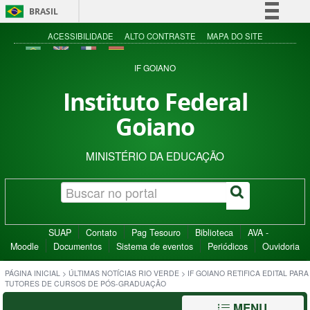
BRASIL
Simplifique!
ACESSIBILIDADE
ALTO CONTRASTE
MAPA DO SITE
Comunica BR
IF GOIANO
Participe
Instituto Federal
Acesso à informação
Goiano
Legislação
Canais
MINISTÉRIO DA EDUCAÇÃO
SUAP
Contato
Pag Tesouro
Biblioteca
AVA -
Moodle
Documentos
Sistema de eventos
Periódicos
Ouvidoria
PÁGINA INICIAL
>
ÚLTIMAS NOTÍCIAS RIO VERDE
>
IF GOIANO RETIFICA EDITAL PARA
TUTORES DE CURSOS DE PÓS-GRADUAÇÃO
MENU