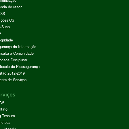
municação
nda do reitor
ASS
ições CS
I/Suap
P
egridade
urança da Informação
nsulta à Comunidade
vidade Disciplinar
tocolo de Biossegurança
stão 2012-2019
etim de Serviços
rviços
AP
ntato
g Tesouro
lioteca