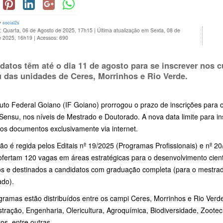
y
social2s
: Quarta, 06 de Agosto de 2025, 17h15
|
Última atualização em Sexta, 08 de
e 2025, 16h19
|
Acessos: 690
datos têm até o dia
11 de agosto
para se inscrever nos 
 das unidades de Ceres, Morrinhos e Rio Verde.
ituto Federal Goiano (IF Goiano) prorrogou o prazo de inscrições pa
 Sensu, nos níveis de Mestrado e Doutorado. A nova data limite para i
dos documentos exclusivamente via internet.
ção é regida pelos Editais nº 19/2025 (Programas Profissionais) e nº
ofertam 120 vagas em áreas estratégicas para o desenvolvimento cient
tos e destinados a candidatos com graduação completa (para o mestra
ado).
gramas estão distribuídos entre os campi Ceres, Morrinhos e Rio Ve
tração, Engenharia, Olericultura, Agroquímica, Biodiversidade, Zootec
os, entre outras.