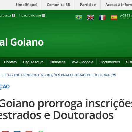
Simplifique!
Comunica BR
Participe
Acesso à infor
ACESSI
a a busca
3
Ir para o rodapé
4
ral Goiano
Contato
Pag Tesouro
Biblioteca
AVA - Moodle
Documentos
Sis
E
>
IF GOIANO PRORROGA INSCRIÇÕES PARA MESTRADOS E DOUTORADOS
ÇÃO
 Goiano prorroga inscriçõe
strados e Doutorados