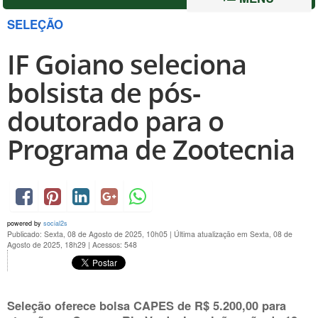
SELEÇÃO
IF Goiano seleciona
bolsista de pós-
doutorado para o
Programa de Zootecnia
powered by
social2s
Publicado: Sexta, 08 de Agosto de 2025, 10h05
|
Última atualização em Sexta, 08 de
Agosto de 2025, 18h29
|
Acessos: 548
Seleção oferece bolsa CAPES de R$ 5.200,00 para