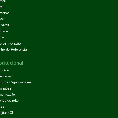
meri
rá
rinhos
sse
 Verde
ndade
taí
o de Inovação
tro de Referência
stitucional
tituição
egiados
rutura Organizacional
missões
municação
nda do reitor
ASS
ições CS