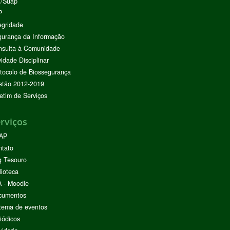
I/Suap
P
egridade
urança da Informação
nsulta à Comunidade
vidade Disciplinar
tocolo de Biossegurança
stão 2012-2019
etim de Serviços
rviços
AP
ntato
g Tesouro
lioteca
 - Moodle
cumentos
tema de eventos
iódicos