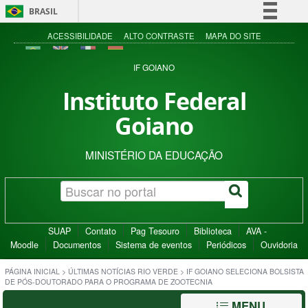
BRASIL
Simplifique!
ACESSIBILIDADE
ALTO CONTRASTE
MAPA DO SITE
Comunica BR
IF GOIANO
Participe
Instituto Federal
Acesso à informação
Goiano
Legislação
Canais
MINISTÉRIO DA EDUCAÇÃO
SUAP
Contato
Pag Tesouro
Biblioteca
AVA -
Moodle
Documentos
Sistema de eventos
Periódicos
Ouvidoria
PÁGINA INICIAL
>
ÚLTIMAS NOTÍCIAS RIO VERDE
>
IF GOIANO SELECIONA BOLSISTA
DE PÓS-DOUTORADO PARA O PROGRAMA DE ZOOTECNIA
MENU