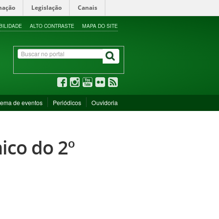
mação
Legislação
Canais
BILIDADE
ALTO CONTRASTE
MAPA DO SITE
tema de eventos
Periódicos
Ouvidoria
ico do 2º