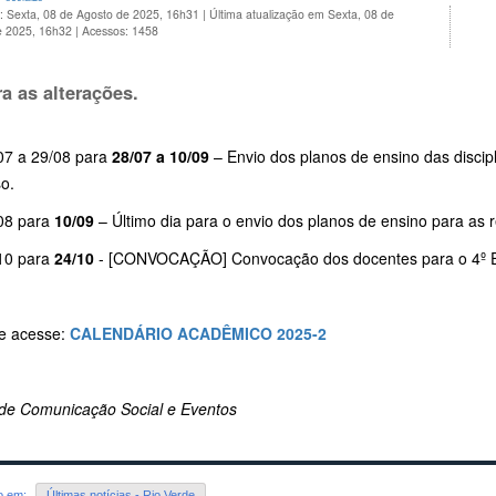
: Sexta, 08 de Agosto de 2025, 16h31
|
Última atualização em Sexta, 08 de
e 2025, 16h32
|
Acessos: 1458
ra as alterações.
07 a 29/08 para
28/07 a 10/09
– Envio dos planos de ensino das discip
o.
08 para
10/09
– Último dia para o envio dos planos de ensino para as 
10 para
24/10
- [CONVOCAÇÃO] Convocação dos docentes para o 4º E
e acesse:
CALENDÁRIO ACADÊMICO 2025-2
de Comunicação Social e Eventos
do em:
Últimas notícias - Rio Verde