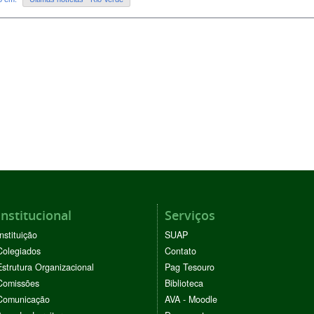
Institucional
Serviços
Instituição
SUAP
Colegiados
Contato
Estrutura Organizacional
Pag Tesouro
Comissões
Biblioteca
Comunicação
AVA - Moodle