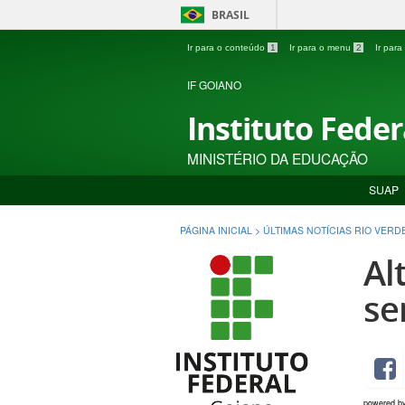
BRASIL
Ir para o conteúdo
1
Ir para o menu
2
Ir par
IF GOIANO
Instituto Fede
MINISTÉRIO DA EDUCAÇÃO
SUAP
PÁGINA INICIAL
>
ÚLTIMAS NOTÍCIAS RIO VERD
Al
se
powered b