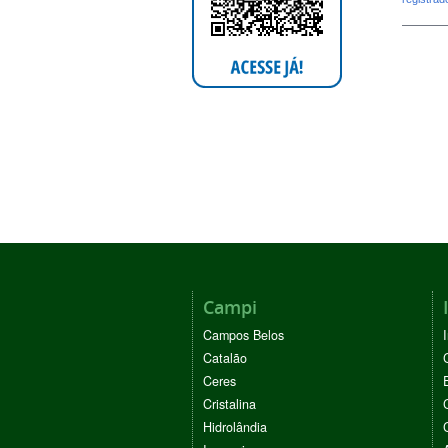
Campi
Campos Belos
Catalão
Ceres
Cristalina
Hidrolândia