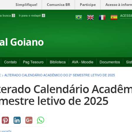
Simplifique!
Comunica BR
Participe
Acesso à infor
ACESSI
a a busca
3
Ir para o rodapé
4
ral Goiano
Contato
Pag Tesouro
Biblioteca
AVA - Moodle
Documentos
Sis
E
>
ALTERADO CALENDÁRIO ACADÊMICO DO 2º SEMESTRE LETIVO DE 2025
terado Calendário Acadêm
mestre letivo de 2025
y
social2s