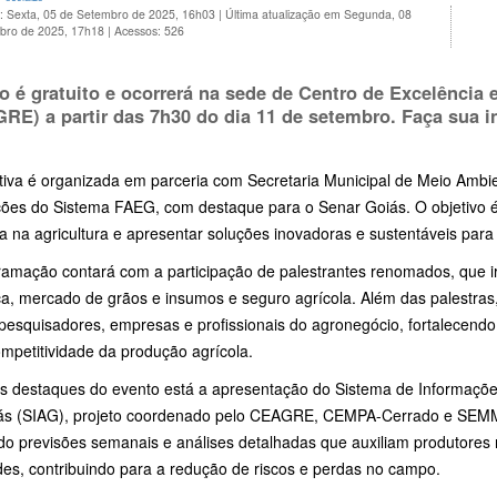
o: Sexta, 05 de Setembro de 2025, 16h03
|
Última atualização em Segunda, 08
bro de 2025, 17h18
|
Acessos: 526
o é gratuito e ocorrerá na sede de Centro de Excelência
RE) a partir das 7h30 do dia 11 de setembro. Faça sua i
iativa é organizada em parceria com Secretaria Municipal de Meio Amb
uições do Sistema FAEG, com destaque para o Senar Goiás. O objetivo 
a na agricultura e apresentar soluções inovadoras e sustentáveis para
ramação contará com a participação de palestrantes renomados, que 
ca, mercado de grãos e insumos e seguro agrícola. Além das palestras
 pesquisadores, empresas e profissionais do agronegócio, fortalecendo
mpetitividade da produção agrícola.
os destaques do evento está a apresentação do Sistema de Informaçõ
ás (SIAG), projeto coordenado pelo CEAGRE, CEMPA-Cerrado e SEM
ido previsões semanais e análises detalhadas que auxiliam produtores
des, contribuindo para a redução de riscos e perdas no campo.