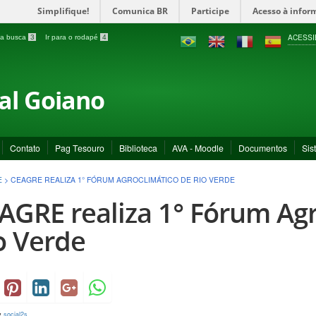
Simplifique!
Comunica BR
Participe
Acesso à infor
ACESSI
a a busca
3
Ir para o rodapé
4
ral Goiano
Contato
Pag Tesouro
Biblioteca
AVA - Moodle
Documentos
Sis
E
>
CEAGRE REALIZA 1° FÓRUM AGROCLIMÁTICO DE RIO VERDE
AGRE realiza 1° Fórum Agr
o Verde
y
social2s