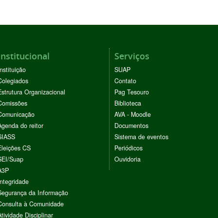
Institucional
Serviços
Instituição
SUAP
Colegiados
Contato
Estrutura Organizacional
Pag Tesouro
Comissões
Biblioteca
Comunicação
AVA - Moodle
Agenda do reitor
Documentos
SIASS
Sistema de eventos
Eleições CS
Periódicos
SEI/Suap
Ouvidoria
A3P
Integridade
Segurança da Informação
Consulta à Comunidade
Atividade Disciplinar