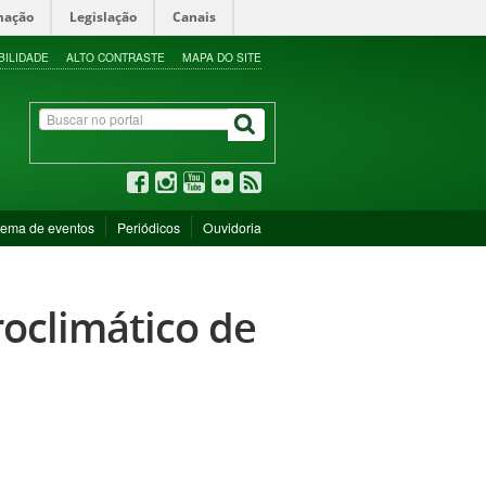
mação
Legislação
Canais
BILIDADE
ALTO CONTRASTE
MAPA DO SITE
tema de eventos
Periódicos
Ouvidoria
oclimático de