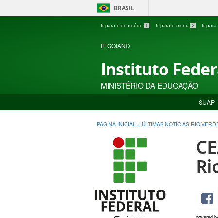
BRASIL
Ir para o conteúdo
1
Ir para o menu
2
Ir par
IF GOIANO
Instituto Fede
MINISTÉRIO DA EDUCAÇÃO
SUAP
PÁGINA INICIAL
>
ÚLTIMAS NOTÍCIAS RIO VERD
CE
Ri
powered b