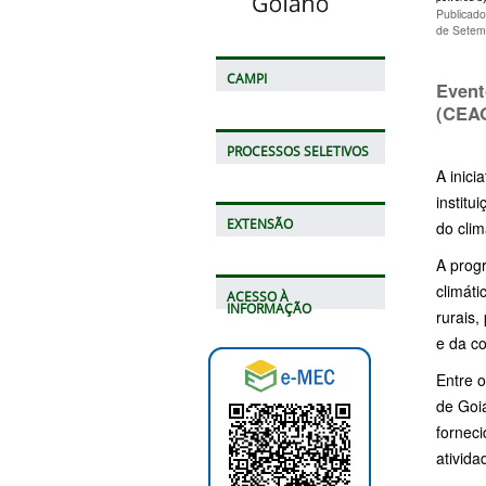
Publicad
de Setem
CAMPI
Event
(CEAG
PROCESSOS SELETIVOS
A inic
instit
EXTENSÃO
do clim
A prog
climáti
ACESSO À
INFORMAÇÃO
rurais,
e da co
Entre 
de Goi
fornec
ativida