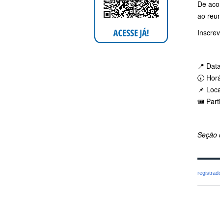
De aco
ao reun
Inscre
📍 Dat
🕢 Hor
📌 Loc
🎟️ Par
Seção 
registra