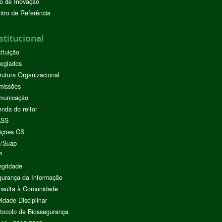
o de Inovação
tro de Referência
stitucional
tituição
egiados
rutura Organizacional
missões
municação
nda do reitor
ASS
ições CS
I/Suap
P
egridade
urança da Informação
nsulta à Comunidade
vidade Disciplinar
tocolo de Biossegurança