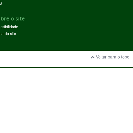
S
bre o site
ssibilidade
a do site
Voltar para o topo