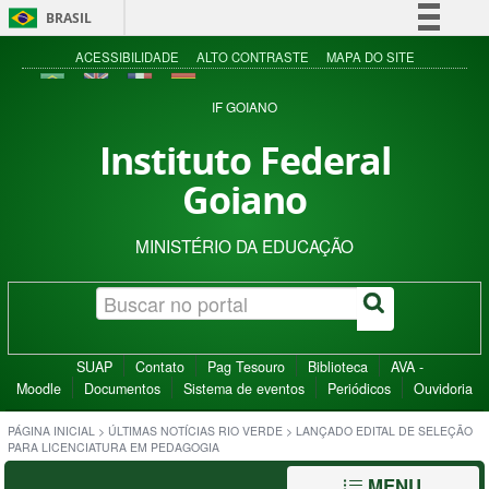
BRASIL
Simplifique!
ACESSIBILIDADE
ALTO CONTRASTE
MAPA DO SITE
Comunica BR
IF GOIANO
Participe
Instituto Federal
Acesso à informação
Goiano
Legislação
Canais
MINISTÉRIO DA EDUCAÇÃO
SUAP
Contato
Pag Tesouro
Biblioteca
AVA -
Moodle
Documentos
Sistema de eventos
Periódicos
Ouvidoria
PÁGINA INICIAL
>
ÚLTIMAS NOTÍCIAS RIO VERDE
>
LANÇADO EDITAL DE SELEÇÃO
PARA LICENCIATURA EM PEDAGOGIA
MENU