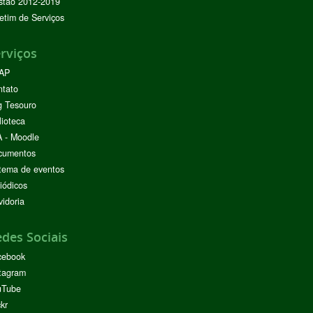
stão 2012-2019
etim de Serviços
rviços
AP
ntato
g Tesouro
lioteca
 - Moodle
cumentos
tema de eventos
iódicos
idoria
des Sociais
cebook
tagram
uTube
ckr