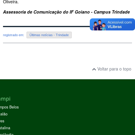
Oliveira.
Assessoria de Comunicação do IF Goiano - Campus Trindade
registrado em:
Últimas notícias - Trindade
Voltar para o topo
ampi
mpos Belos
alão
res
stalina
rolândia