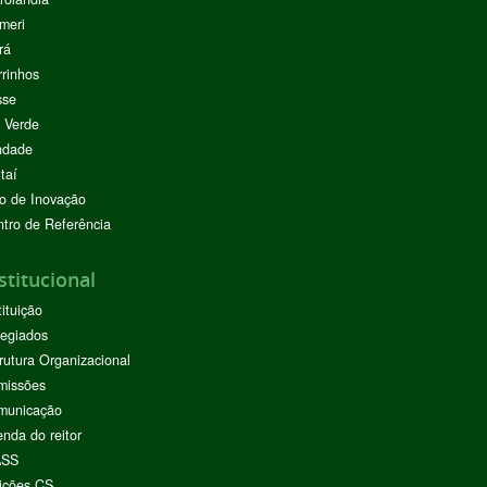
meri
rá
rinhos
sse
 Verde
ndade
taí
o de Inovação
tro de Referência
stitucional
tituição
egiados
rutura Organizacional
missões
municação
nda do reitor
ASS
ições CS