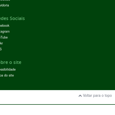
idoria
des Sociais
cebook
tagram
uTube
ckr
S
bre o site
ssibilidade
a do site
Voltar para o topo