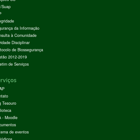
I/Suap
P
egridade
urança da Informação
nsulta à Comunidade
vidade Disciplinar
tocolo de Biossegurança
stão 2012-2019
etim de Serviços
rviços
AP
ntato
g Tesouro
lioteca
 - Moodle
cumentos
tema de eventos
iódicos