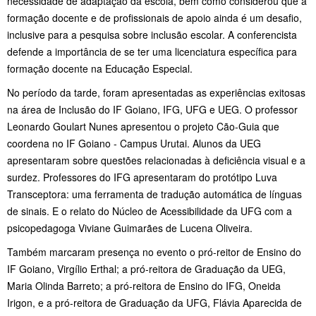
necessidade de adaptação da escola, bem como considerou que a
formação docente e de profissionais de apoio ainda é um desafio,
inclusive para a pesquisa sobre inclusão escolar. A conferencista
defende a importância de se ter uma licenciatura específica para
formação docente na Educação Especial.
No período da tarde, foram apresentadas as experiências exitosas
na área de Inclusão do IF Goiano, IFG, UFG e UEG. O professor
Leonardo Goulart Nunes apresentou o projeto Cão-Guia que
coordena no IF Goiano - Campus Urutai. Alunos da UEG
apresentaram sobre questões relacionadas à deficiência visual e a
surdez. Professores do IFG apresentaram do protótipo Luva
Transceptora: uma ferramenta de tradução automática de línguas
de sinais. E o relato do Núcleo de Acessibilidade da UFG com a
psicopedagoga Viviane Guimarães de Lucena Oliveira.
Também marcaram presença no evento o pró-reitor de Ensino do
IF Goiano, Virgílio Erthal; a pró-reitora de Graduação da UEG,
Maria Olinda Barreto; a pró-reitora de Ensino do IFG, Oneida
Irigon, e a pró-reitora de Graduação da UFG, Flávia Aparecida de