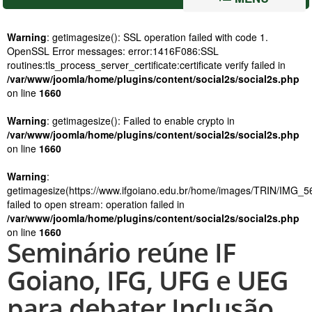
Warning
: getimagesize(): SSL operation failed with code 1.
OpenSSL Error messages: error:1416F086:SSL
routines:tls_process_server_certificate:certificate verify failed in
/var/www/joomla/home/plugins/content/social2s/social2s.php
on line
1660
Warning
: getimagesize(): Failed to enable crypto in
/var/www/joomla/home/plugins/content/social2s/social2s.php
on line
1660
Warning
:
getimagesize(https://www.ifgoiano.edu.br/home/images/TRIN/IMG_5
failed to open stream: operation failed in
/var/www/joomla/home/plugins/content/social2s/social2s.php
on line
1660
Seminário reúne IF
Goiano, IFG, UFG e UEG
para debater Inclusão