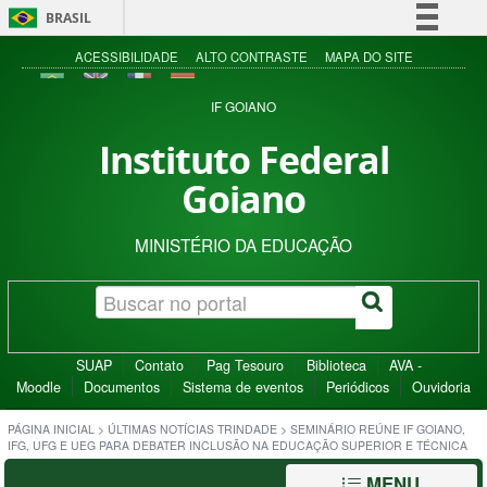
BRASIL
Simplifique!
ACESSIBILIDADE
ALTO CONTRASTE
MAPA DO SITE
Comunica BR
IF GOIANO
Participe
Instituto Federal
Acesso à informação
Goiano
Legislação
Canais
MINISTÉRIO DA EDUCAÇÃO
SUAP
Contato
Pag Tesouro
Biblioteca
AVA -
Moodle
Documentos
Sistema de eventos
Periódicos
Ouvidoria
PÁGINA INICIAL
>
ÚLTIMAS NOTÍCIAS TRINDADE
>
SEMINÁRIO REÚNE IF GOIANO,
IFG, UFG E UEG PARA DEBATER INCLUSÃO NA EDUCAÇÃO SUPERIOR E TÉCNICA
MENU