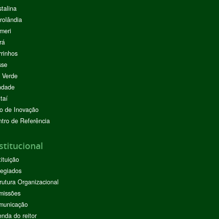
stalina
rolândia
meri
rá
rinhos
sse
 Verde
ndade
taí
o de Inovação
tro de Referência
stitucional
tituição
egiados
rutura Organizacional
missões
municação
nda do reitor