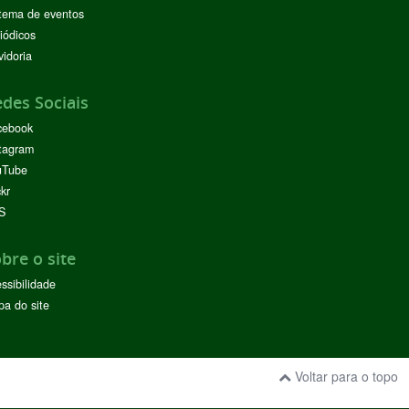
tema de eventos
iódicos
idoria
des Sociais
cebook
tagram
uTube
ckr
S
bre o site
ssibilidade
a do site
Voltar para o topo