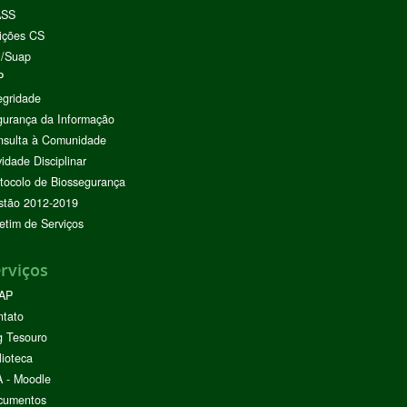
ASS
ições CS
I/Suap
P
egridade
urança da Informação
nsulta à Comunidade
vidade Disciplinar
tocolo de Biossegurança
stão 2012-2019
etim de Serviços
rviços
AP
ntato
g Tesouro
lioteca
 - Moodle
cumentos