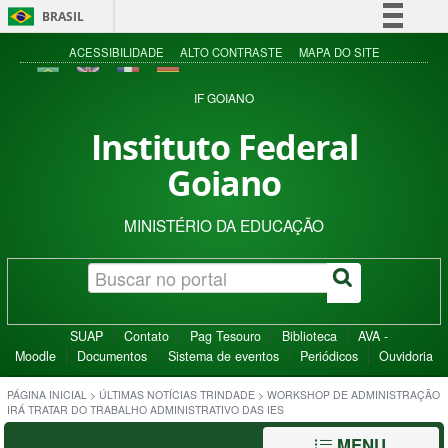
BRASIL
Simplifique!
ACESSIBILIDADE
ALTO CONTRASTE
MAPA DO SITE
Comunica BR
IF GOIANO
Participe
Instituto Federal
Acesso à informação
Goiano
Legislação
Canais
MINISTÉRIO DA EDUCAÇÃO
SUAP
Contato
Pag Tesouro
Biblioteca
AVA -
Moodle
Documentos
Sistema de eventos
Periódicos
Ouvidoria
PÁGINA INICIAL
>
ÚLTIMAS NOTÍCIAS TRINDADE
>
WORKSHOP DE ADMINISTRAÇÃO
IRÁ TRATAR DO TRABALHO ADMINISTRATIVO DAS IES
MENU