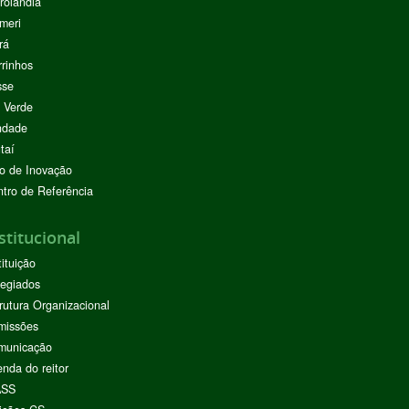
rolândia
meri
rá
rinhos
sse
 Verde
ndade
taí
o de Inovação
tro de Referência
stitucional
tituição
egiados
rutura Organizacional
missões
municação
nda do reitor
ASS