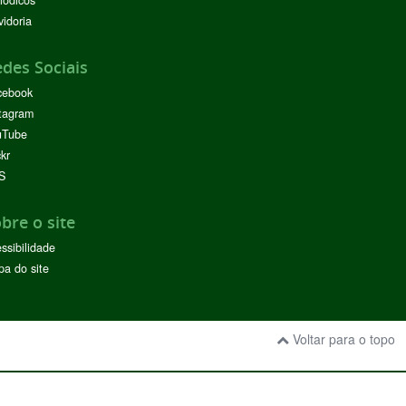
idoria
des Sociais
cebook
tagram
uTube
ckr
S
bre o site
ssibilidade
a do site
Voltar para o topo