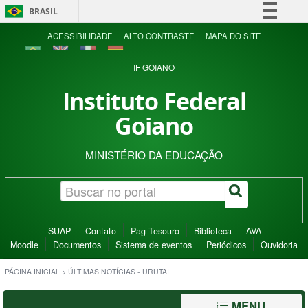
BRASIL
Simplifique!
ACESSIBILIDADE
ALTO CONTRASTE
MAPA DO SITE
Comunica BR
IF GOIANO
Participe
Instituto Federal
Acesso à informação
Goiano
Legislação
Canais
MINISTÉRIO DA EDUCAÇÃO
SUAP
Contato
Pag Tesouro
Biblioteca
AVA -
Moodle
Documentos
Sistema de eventos
Periódicos
Ouvidoria
PÁGINA INICIAL
>
ÚLTIMAS NOTÍCIAS - URUTAI
MENU