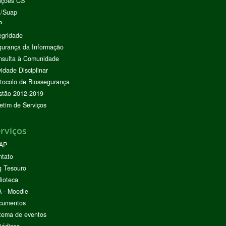
ições CS
I/Suap
P
egridade
urança da Informação
nsulta à Comunidade
vidade Disciplinar
tocolo de Biossegurança
stão 2012-2019
etim de Serviços
rviços
AP
ntato
g Tesouro
lioteca
 - Moodle
cumentos
tema de eventos
iódicos