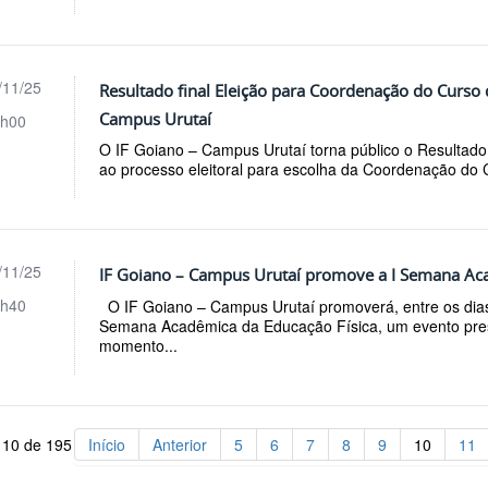
/11/25
Resultado final Eleição para Coordenação do Curso
Campus Urutaí
h00
O IF Goiano – Campus Urutaí torna público o Resultado f
ao processo eleitoral para escolha da Coordenação do C
/11/25
IF Goiano – Campus Urutaí promove a I Semana Aca
h40
O IF Goiano – Campus Urutaí promoverá, entre os dias
Semana Acadêmica da Educação Física, um evento pre
momento...
 10 de 195
Início
Anterior
5
6
7
8
9
10
11