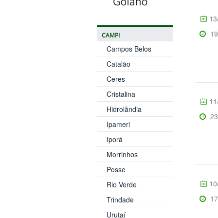
13
19
CAMPI
Campos Belos
Catalão
Ceres
Cristalina
11
Hidrolândia
23
Ipameri
Iporá
Morrinhos
Posse
10
Rio Verde
17
Trindade
Urutaí