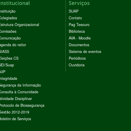
Institucional
Serviços
Instituição
SUAP
Colegiados
Contato
Estrutura Organizacional
Pag Tesouro
Comissões
Biblioteca
Comunicação
AVA - Moodle
Agenda do reitor
Documentos
SIASS
Sistema de eventos
Eleições CS
Periódicos
SEI/Suap
Ouvidoria
A3P
Integridade
Segurança da Informação
Consulta à Comunidade
Atividade Disciplinar
Protocolo de Biossegurança
Gestão 2012-2019
Boletim de Serviços