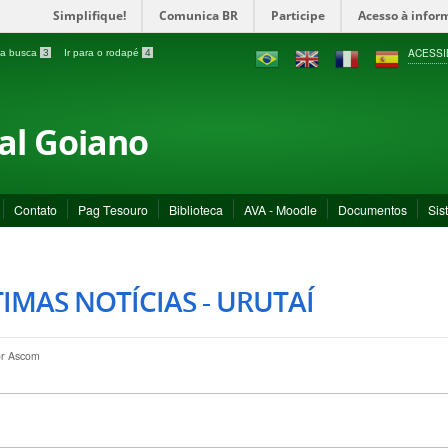
Simplifique!
Comunica BR
Participe
Acesso à infor
ACESSI
a a busca
3
Ir para o rodapé
4
ral Goiano
Contato
Pag Tesouro
Biblioteca
AVA - Moodle
Documentos
Sis
IMAS NOTÍCIAS - URUTAÍ
or
Ascom