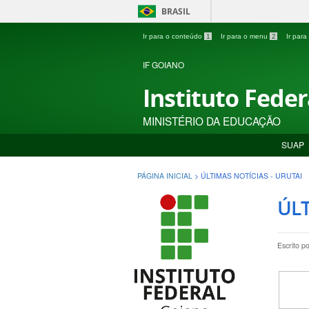
BRASIL
Ir para o conteúdo
1
Ir para o menu
2
Ir par
IF GOIANO
Instituto Fede
MINISTÉRIO DA EDUCAÇÃO
SUAP
PÁGINA INICIAL
>
ÚLTIMAS NOTÍCIAS - URUTAI
ÚLT
Escrito p