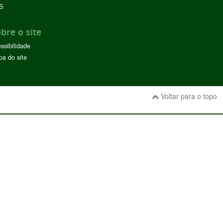
S
bre o site
ssibilidade
a do site
Voltar para o topo