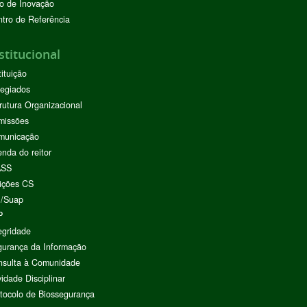
o de Inovação
tro de Referência
stitucional
tituição
egiados
rutura Organizacional
missões
municação
nda do reitor
ASS
ições CS
I/Suap
P
egridade
urança da Informação
nsulta à Comunidade
vidade Disciplinar
tocolo de Biossegurança