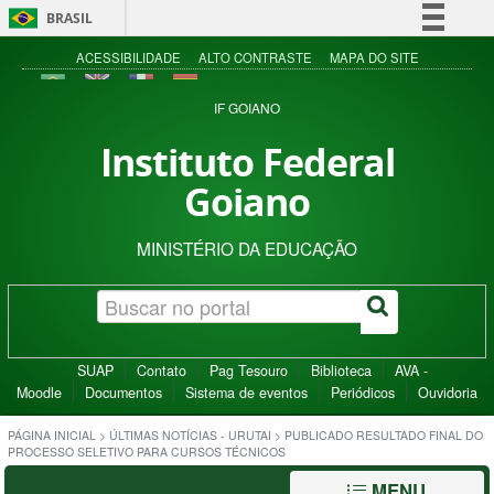
BRASIL
Simplifique!
ACESSIBILIDADE
ALTO CONTRASTE
MAPA DO SITE
Comunica BR
IF GOIANO
Participe
Instituto Federal
Acesso à informação
Goiano
Legislação
Canais
MINISTÉRIO DA EDUCAÇÃO
SUAP
Contato
Pag Tesouro
Biblioteca
AVA -
Moodle
Documentos
Sistema de eventos
Periódicos
Ouvidoria
PÁGINA INICIAL
>
ÚLTIMAS NOTÍCIAS - URUTAI
>
PUBLICADO RESULTADO FINAL DO
PROCESSO SELETIVO PARA CURSOS TÉCNICOS
MENU