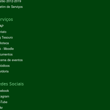
stão 2012-2019
etim de Serviços
rviços
AP
ntato
g Tesouro
lioteca
 - Moodle
cumentos
tema de eventos
iódicos
idoria
des Sociais
cebook
tagram
uTube
ckr