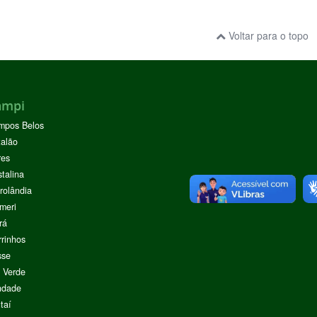
Voltar para o topo
ampi
mpos Belos
alão
res
stalina
rolândia
meri
rá
rinhos
sse
 Verde
ndade
taí