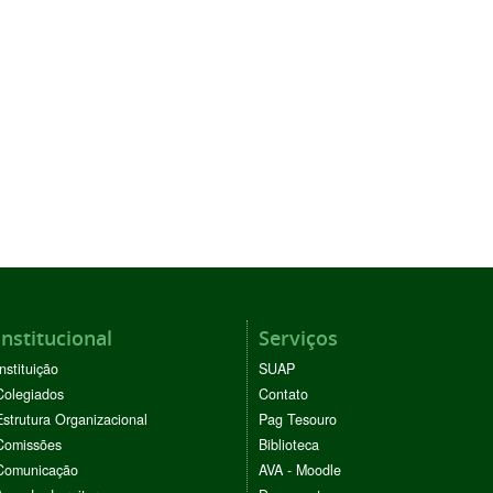
Institucional
Serviços
Instituição
SUAP
Colegiados
Contato
Estrutura Organizacional
Pag Tesouro
Comissões
Biblioteca
Comunicação
AVA - Moodle