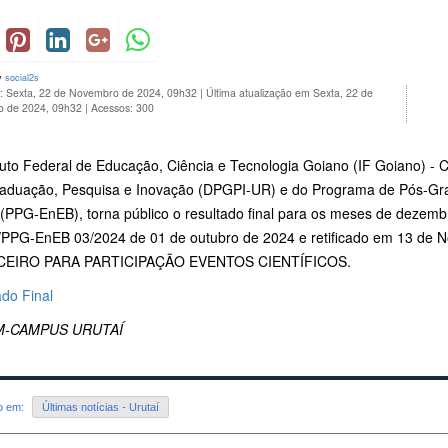
y
social2s
o: Sexta, 22 de Novembro de 2024, 09h32
|
Última atualização em Sexta, 22 de
 de 2024, 09h32
|
Acessos: 300
tuto Federal de Educação, Ciência e Tecnologia Goiano (IF Goiano) - 
aduação, Pesquisa e Inovação (DPGPI-UR) e do Programa de Pós-G
 (PPG-EnEB), torna público o resultado final para os meses de dezem
PPG-EnEB 03/2024 de 01 de outubro de 2024 e retificado em 13 de 
CEIRO PARA PARTICIPAÇÃO EVENTOS CIENTÍFICOS.
ado Final
-CAMPUS URUTAÍ
do em:
Últimas notícias - Urutaí