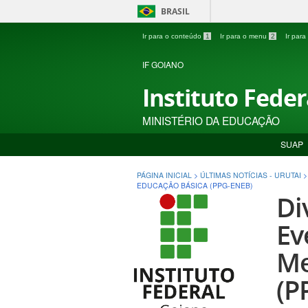
BRASIL
Ir para o conteúdo
1
Ir para o menu
2
Ir par
IF GOIANO
Instituto Fede
MINISTÉRIO DA EDUCAÇÃO
SUAP
PÁGINA INICIAL
>
ÚLTIMAS NOTÍCIAS - URUTAI
EDUCAÇÃO BÁSICA (PPG-ENEB)
Di
Ev
Me
(P