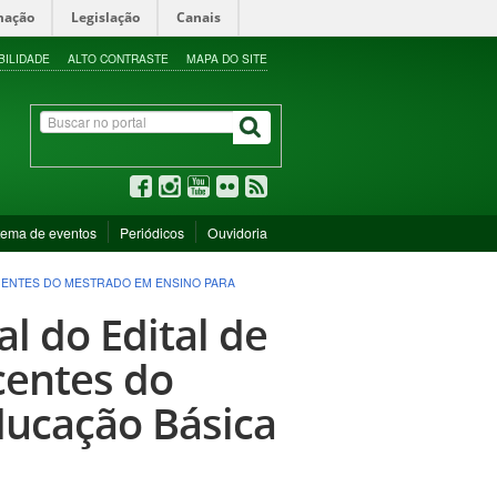
mação
Legislação
Canais
BILIDADE
ALTO CONTRASTE
MAPA DO SITE
tema de eventos
Periódicos
Ouvidoria
SCENTES DO MESTRADO EM ENSINO PARA
l do Edital de
centes do
ducação Básica