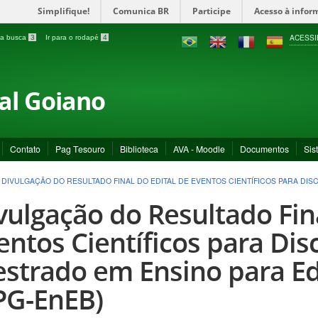
Simplifique!
Comunica BR
Participe
Acesso à infor
ACESSI
a a busca
3
Ir para o rodapé
4
ral Goiano
Contato
Pag Tesouro
Biblioteca
AVA - Moodle
Documentos
Sis
>
DIVULGAÇÃO DO RESULTADO FINAL DO EDITAL DE EVENTOS CIENTÍFICOS PARA DI
vulgação do Resultado Fina
entos Científicos para Dis
strado em Ensino para E
PG-EnEB)