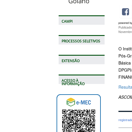
CAMPI
powered b
Publicad
Novembro
PROCESSOS SELETIVOS
O Insti
Pós-Gr
EXTENSÃO
Básica
DPGPI/
FINAN
ACESSO À
INFORMAÇÃO
Result
ASCOM
registra