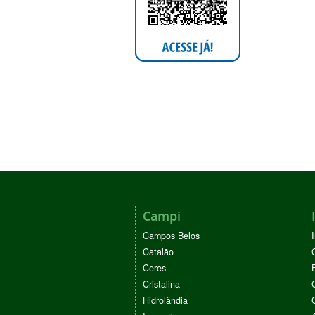
Campi
Campos Belos
Catalão
Ceres
Cristalina
Hidrolândia