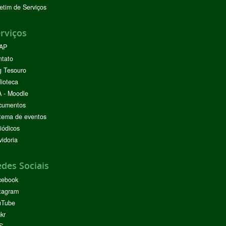
etim de Serviços
rviços
AP
ntato
g Tesouro
lioteca
 - Moodle
cumentos
tema de eventos
iódicos
idoria
des Sociais
cebook
tagram
uTube
ckr