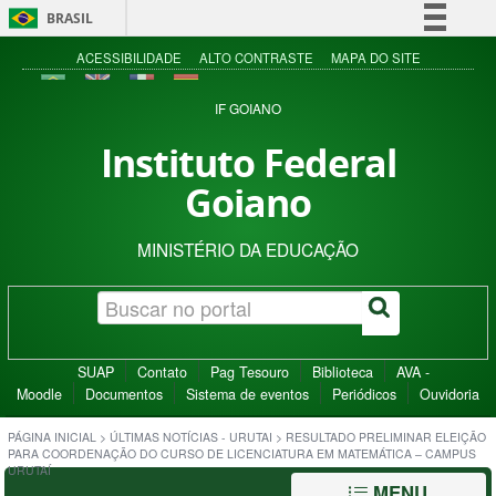
BRASIL
Simplifique!
ACESSIBILIDADE
ALTO CONTRASTE
MAPA DO SITE
Comunica BR
IF GOIANO
Participe
Instituto Federal
Acesso à informação
Goiano
Legislação
Canais
MINISTÉRIO DA EDUCAÇÃO
SUAP
Contato
Pag Tesouro
Biblioteca
AVA -
Moodle
Documentos
Sistema de eventos
Periódicos
Ouvidoria
PÁGINA INICIAL
>
ÚLTIMAS NOTÍCIAS - URUTAI
>
RESULTADO PRELIMINAR ELEIÇÃO
PARA COORDENAÇÃO DO CURSO DE LICENCIATURA EM MATEMÁTICA – CAMPUS
URUTAÍ
MENU