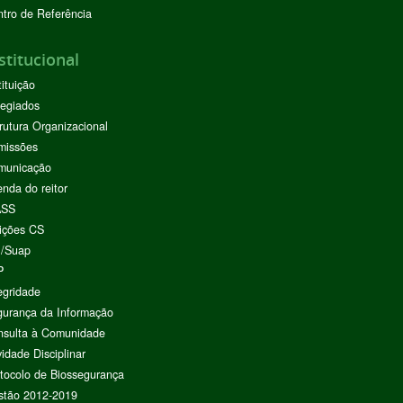
tro de Referência
stitucional
tituição
egiados
rutura Organizacional
missões
municação
nda do reitor
ASS
ições CS
I/Suap
P
egridade
urança da Informação
nsulta à Comunidade
vidade Disciplinar
tocolo de Biossegurança
stão 2012-2019