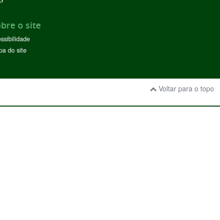
S
bre o site
ssibilidade
a do site
Voltar para o topo