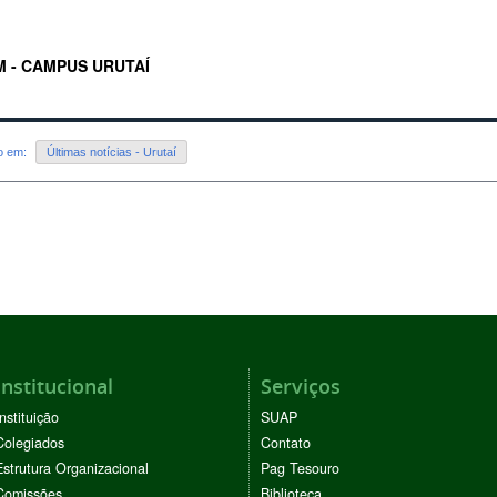
 - CAMPUS URUTAÍ
do em:
Últimas notícias - Urutaí
Institucional
Serviços
Instituição
SUAP
Colegiados
Contato
Estrutura Organizacional
Pag Tesouro
Comissões
Biblioteca