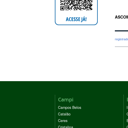
ASCOM
registra
Campi
Campos Belos
Catalão
Ceres
Cristalina