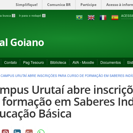
Simplifique!
Comunica BR
Participe
Acesso à infor
ACESSI
a a busca
3
Ir para o rodapé
4
ral Goiano
Contato
Pag Tesouro
Biblioteca
AVA - Moodle
Documentos
Sis
>
CAMPUS URUTAÍ ABRE INSCRIÇÕES PARA CURSO DE FORMAÇÃO EM SABERES INDÍ
mpus Urutaí abre inscriçõ
 formação em Saberes Ind
ucação Básica