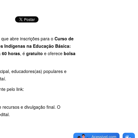
, que abre inscrições para o
Curso de
es Indígenas na Educação Básica:
á
60 horas
, é
gratuito
e oferece
bolsa
icipal, educadores(as) populares e
aí.
te pelo link:
e recursos e divulgação final. O
ital.