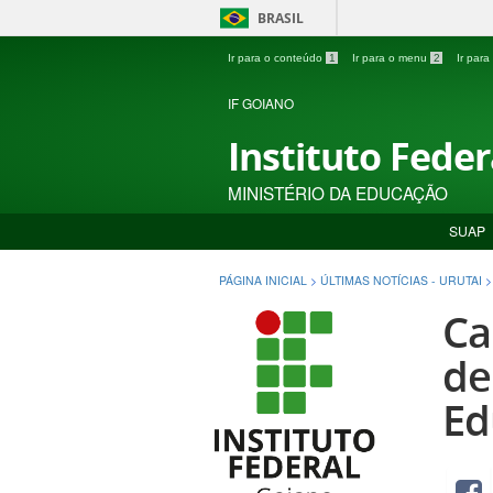
BRASIL
Ir para o conteúdo
1
Ir para o menu
2
Ir par
IF GOIANO
Instituto Fede
MINISTÉRIO DA EDUCAÇÃO
SUAP
PÁGINA INICIAL
>
ÚLTIMAS NOTÍCIAS - URUTAI
Ca
de
Ed