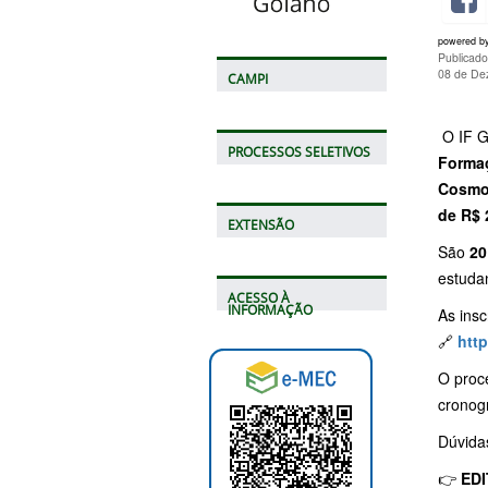
powered b
Publicad
08 de De
CAMPI
O IF G
PROCESSOS SELETIVOS
Formaç
Cosmoc
de R$ 
EXTENSÃO
São
20
estudan
ACESSO À
INFORMAÇÃO
As insc
🔗
htt
O proce
cronogr
Dúvida
👉
EDI