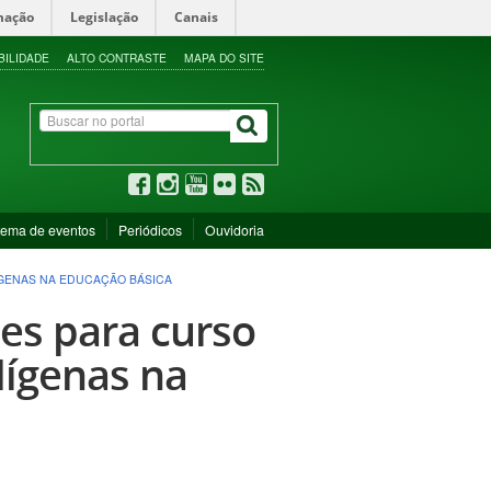
mação
Legislação
Canais
BILIDADE
ALTO CONTRASTE
MAPA DO SITE
tema de eventos
Periódicos
Ouvidoria
GENAS NA EDUCAÇÃO BÁSICA
es para curso
ígenas na