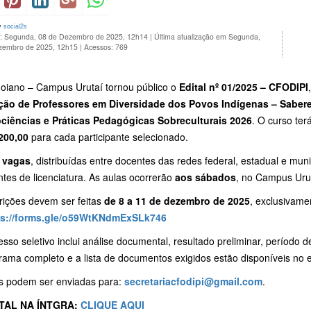
y
social2s
o: Segunda, 08 de Dezembro de 2025, 12h14
|
Última atualização em Segunda,
zembro de 2025, 12h15
|
Acessos: 769
oiano – Campus Urutaí tornou público o
Edital nº 01/2025 – CFODIPI
ão de Professores em Diversidade dos Povos Indígenas – Saber
iências e Práticas Pedagógicas Sobreculturais 2026
. O curso ter
200,00
para cada participante selecionado.
 vagas
, distribuídas entre docentes das redes federal, estadual e mun
tes de licenciatura. As aulas ocorrerão
aos sábados
, no Campus Urut
rições devem ser feitas
de 8 a 11 de dezembro de 2025
, exclusivamen
ps://forms.gle/o59WtKNdmExSLk746
sso seletivo inclui análise documental, resultado preliminar, período d
ama completo e a lista de documentos exigidos estão disponíveis no ed
s podem ser enviadas para:
secretariacfodipi@gmail.com
.
TAL NA ÍNTGRA:
CLIQUE AQUI