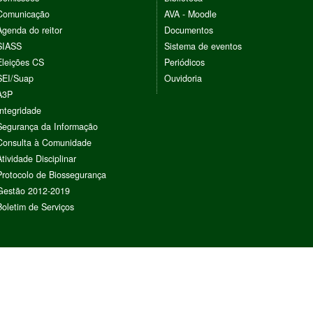
Comunicação
AVA - Moodle
Agenda do reitor
Documentos
SIASS
Sistema de eventos
Eleições CS
Periódicos
SEI/Suap
Ouvidoria
A3P
Integridade
Segurança da Informação
Consulta à Comunidade
Atividade Disciplinar
Protocolo de Biossegurança
Gestão 2012-2019
Boletim de Serviços