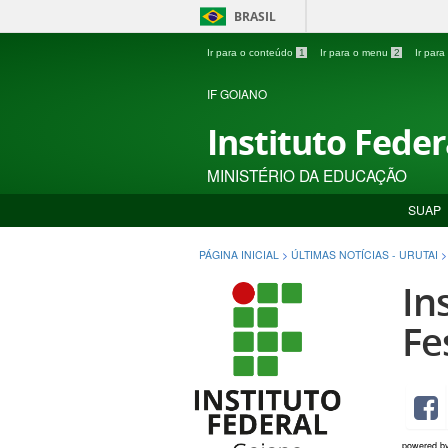
BRASIL
Ir para o conteúdo
1
Ir para o menu
2
Ir par
IF GOIANO
Instituto Fede
MINISTÉRIO DA EDUCAÇÃO
SUAP
PÁGINA INICIAL
>
ÚLTIMAS NOTÍCIAS - URUTAI
In
Fe
powered b