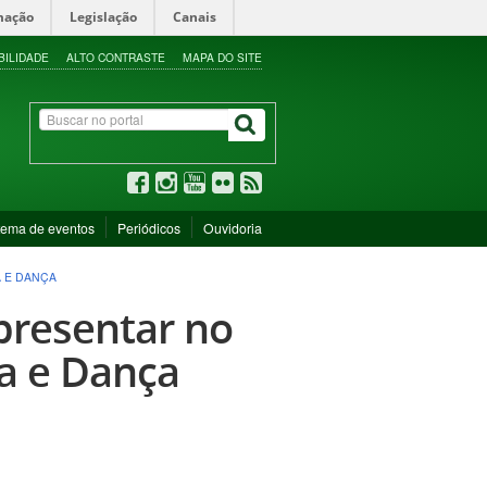
mação
Legislação
Canais
BILIDADE
ALTO CONTRASTE
MAPA DO SITE
tema de eventos
Periódicos
Ouvidoria
A E DANÇA
apresentar no
ca e Dança