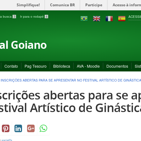
Simplifique!
Comunica BR
Participe
Acesso à infor
ACESSI
a a busca
3
Ir para o rodapé
4
ral Goiano
Contato
Pag Tesouro
Biblioteca
AVA - Moodle
Documentos
Sis
>
INSCRIÇÕES ABERTAS PARA SE APRESENTAR NO FESTIVAL ARTÍSTICO DE GINÁSTIC
scrições abertas para se 
stival Artístico de Ginásti
y
social2s