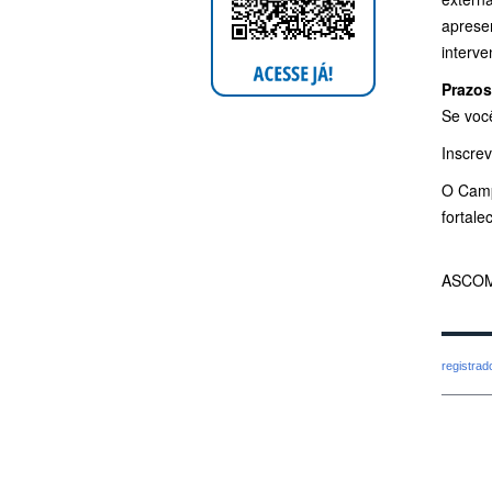
apresen
interve
Prazos
Se você
Inscrev
O Camp
fortale
ASCOM
registra