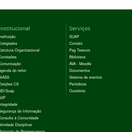
Institucional
Serviços
Instituição
SUAP
Colegiados
Contato
Estrutura Organizacional
Pag Tesouro
Comissões
Biblioteca
Comunicação
AVA - Moodle
Agenda do reitor
Documentos
SIASS
Sistema de eventos
Eleições CS
Periódicos
SEI/Suap
Ouvidoria
A3P
Integridade
Segurança da Informação
Consulta à Comunidade
Atividade Disciplinar
Protocolo de Biossegurança