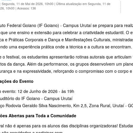
o: Segunda, 11 de Mai de 2026, 10h00
|
Última atualização em Segunda, 11 de
026, 10h00
|
Acessos: 136
tuto Federal Goiano (IF Goiano) - Campus Urutaí se prepara para reali
 que une ensino e extensão para celebrar a criatividade estudantil. O e
ca e Práticas Corporais e Dança e Manifestações Culturais, ministrada
ndo uma experiência prática onde a técnica e a cultura se encontram.
 o festival, os estudantes apresentarão rotinas autorais que articulam
tos da dança. Além da performance, os grupos desenvolvem um plan
urança e na expressividade, reforçando o compromisso com o corpo e
ações do Evento
o evento: 12 de Junho de 2026 - às 19h
Auditório do IF Goiano - Campus Urutaí
ço Rodovia Geraldo Silva Nascimento, Km 2,5, Zona Rural, Urutaí - G
ções Abertas para Toda a Comunidade
val não é apenas para os alunos das disciplinas organizadoras! Estud
a são convidados a participar com