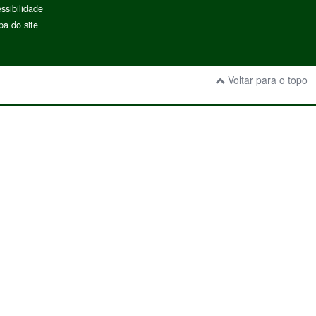
ssibilidade
a do site
Voltar para o topo