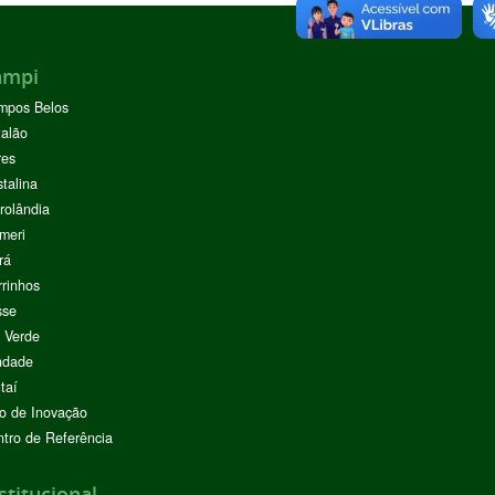
ampi
mpos Belos
alão
res
stalina
rolândia
meri
rá
rinhos
sse
 Verde
ndade
taí
o de Inovação
tro de Referência
stitucional