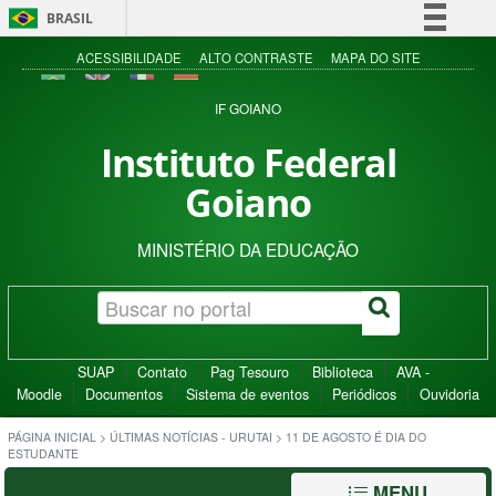
BRASIL
Simplifique!
ACESSIBILIDADE
ALTO CONTRASTE
MAPA DO SITE
Comunica BR
IF GOIANO
Participe
Instituto Federal
Acesso à informação
Goiano
Legislação
Canais
MINISTÉRIO DA EDUCAÇÃO
SUAP
Contato
Pag Tesouro
Biblioteca
AVA -
Moodle
Documentos
Sistema de eventos
Periódicos
Ouvidoria
PÁGINA INICIAL
>
ÚLTIMAS NOTÍCIAS - URUTAI
>
11 DE AGOSTO É DIA DO
ESTUDANTE
MENU