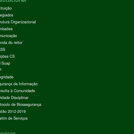
tituição
egiados
rutura Organizacional
missões
municação
nda do reitor
ASS
ições CS
I/Suap
P
egridade
urança da Informação
nsulta à Comunidade
vidade Disciplinar
tocolo de Biossegurança
stão 2012-2019
etim de Serviços
rviços