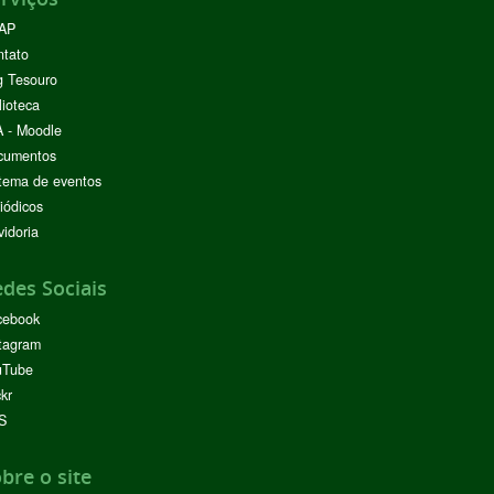
AP
ntato
g Tesouro
lioteca
 - Moodle
cumentos
tema de eventos
iódicos
idoria
des Sociais
cebook
tagram
uTube
ckr
S
bre o site