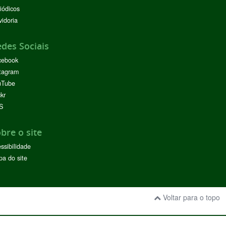
iódicos
idoria
des Sociais
cebook
tagram
uTube
ckr
S
bre o site
ssibilidade
a do site
Voltar para o topo