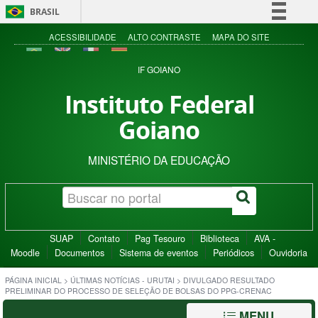
BRASIL
Simplifique!
ACESSIBILIDADE
ALTO CONTRASTE
MAPA DO SITE
Comunica BR
IF GOIANO
Participe
Instituto Federal
Acesso à informação
Goiano
Legislação
Canais
MINISTÉRIO DA EDUCAÇÃO
SUAP
Contato
Pag Tesouro
Biblioteca
AVA -
Moodle
Documentos
Sistema de eventos
Periódicos
Ouvidoria
PÁGINA INICIAL
>
ÚLTIMAS NOTÍCIAS - URUTAI
>
DIVULGADO RESULTADO
PRELIMINAR DO PROCESSO DE SELEÇÃO DE BOLSAS DO PPG-CRENAC
MENU