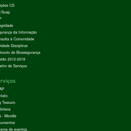
ições CS
I/Suap
P
egridade
urança da Informação
nsulta à Comunidade
vidade Disciplinar
tocolo de Biossegurança
stão 2012-2019
etim de Serviços
rviços
AP
ntato
g Tesouro
lioteca
 - Moodle
cumentos
tema de eventos