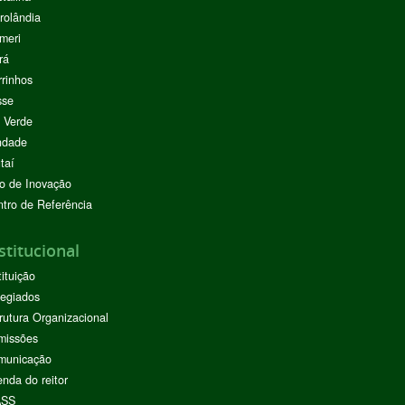
rolândia
meri
rá
rinhos
sse
 Verde
ndade
taí
o de Inovação
tro de Referência
stitucional
tituição
egiados
rutura Organizacional
missões
municação
nda do reitor
ASS