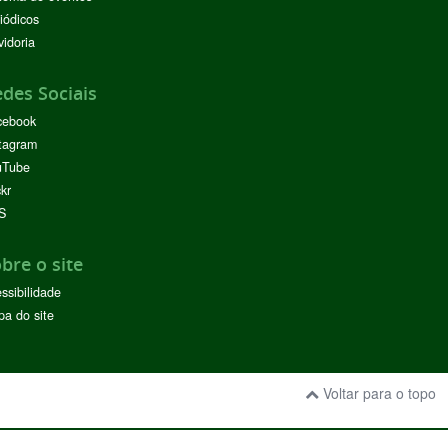
iódicos
idoria
des Sociais
cebook
tagram
uTube
ckr
S
bre o site
ssibilidade
a do site
Voltar para o topo