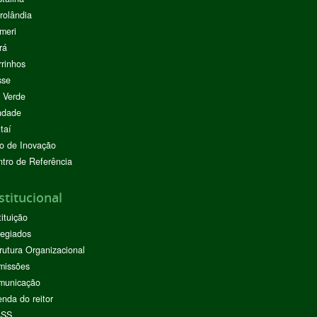
rolândia
meri
rá
rinhos
sse
 Verde
ndade
taí
o de Inovação
tro de Referência
stitucional
tituição
egiados
rutura Organizacional
missões
municação
nda do reitor
ASS