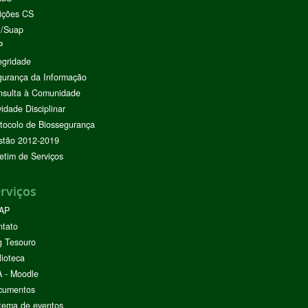
ições CS
I/Suap
P
egridade
urança da Informação
nsulta à Comunidade
vidade Disciplinar
tocolo de Biossegurança
stão 2012-2019
etim de Serviços
rviços
AP
ntato
g Tesouro
lioteca
 - Moodle
cumentos
tema de eventos