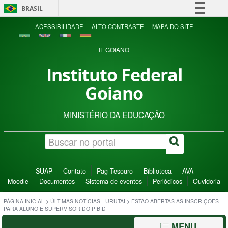
BRASIL
Simplifique!
ACESSIBILIDADE
ALTO CONTRASTE
MAPA DO SITE
Comunica BR
IF GOIANO
Participe
Instituto Federal
Acesso à informação
Goiano
Legislação
Canais
MINISTÉRIO DA EDUCAÇÃO
SUAP
Contato
Pag Tesouro
Biblioteca
AVA -
Moodle
Documentos
Sistema de eventos
Periódicos
Ouvidoria
PÁGINA INICIAL
>
ÚLTIMAS NOTÍCIAS - URUTAI
>
ESTÃO ABERTAS AS INSCRIÇÕES
PARA ALUNO E SUPERVISOR DO PIBID
MENU