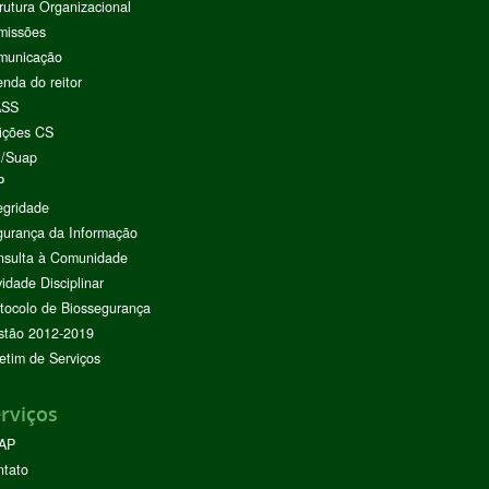
rutura Organizacional
missões
municação
nda do reitor
ASS
ições CS
I/Suap
P
egridade
urança da Informação
nsulta à Comunidade
vidade Disciplinar
tocolo de Biossegurança
stão 2012-2019
etim de Serviços
rviços
AP
ntato