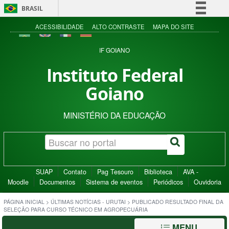
BRASIL
Simplifique!
ACESSIBILIDADE
ALTO CONTRASTE
MAPA DO SITE
Comunica BR
IF GOIANO
Participe
Instituto Federal
Acesso à informação
Goiano
Legislação
Canais
MINISTÉRIO DA EDUCAÇÃO
SUAP
Contato
Pag Tesouro
Biblioteca
AVA -
Moodle
Documentos
Sistema de eventos
Periódicos
Ouvidoria
PÁGINA INICIAL
>
ÚLTIMAS NOTÍCIAS - URUTAI
>
PUBLICADO RESULTADO FINAL DA
SELEÇÃO PARA CURSO TÉCNICO EM AGROPECUÁRIA
MENU