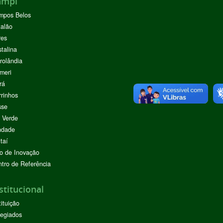
ampi
mpos Belos
alão
res
stalina
rolândia
meri
rá
rinhos
sse
 Verde
ndade
taí
o de Inovação
tro de Referência
stitucional
tituição
egiados