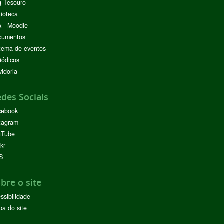
g Tesouro
lioteca
 - Moodle
cumentos
tema de eventos
iódicos
idoria
des Sociais
cebook
tagram
uTube
ckr
S
bre o site
ssibilidade
a do site