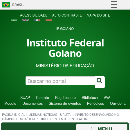
BRASIL
Simplifique!
ACESSIBILIDADE
ALTO CONTRASTE
MAPA DO SITE
Comunica BR
IF GOIANO
Participe
Instituto Federal
Acesso à informação
Goiano
Legislação
Canais
MINISTÉRIO DA EDUCAÇÃO
SUAP
Contato
Pag Tesouro
Biblioteca
AVA -
Moodle
Documentos
Sistema de eventos
Periódicos
Ouvidoria
PÁGINA INICIAL
>
ÚLTIMAS NOTÍCIAS - URUTAI
>
INVENTO DESENVOLVIDO NO
CÂMPUS URUTAÍ TEM PEDIDO DE PATENTE JUNTO AO INPI
MENU