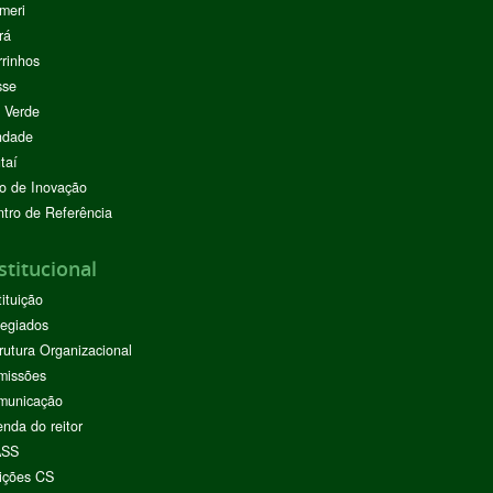
meri
rá
rinhos
sse
 Verde
ndade
taí
o de Inovação
tro de Referência
stitucional
tituição
egiados
rutura Organizacional
missões
municação
nda do reitor
ASS
ições CS