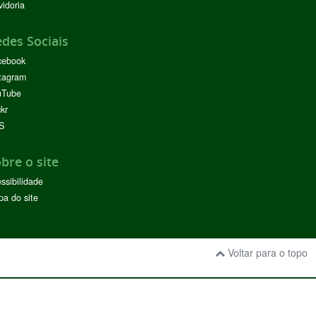
idoria
des Sociais
cebook
tagram
uTube
ckr
S
bre o site
ssibilidade
a do site
Voltar para o topo