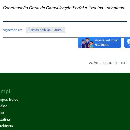
Coordenação Geral de Comunicação Social e Eventos - adaptada
registrado em:
Últimas notícias - Urutaí
Voltar para o topo
ampi
mpos Belos
alão
res
stalina
rolândia