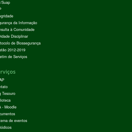
I/Suap
P
egridade
urança da Informação
nsulta à Comunidade
vidade Disciplinar
tocolo de Biossegurança
stão 2012-2019
etim de Serviços
rviços
AP
ntato
g Tesouro
lioteca
 - Moodle
cumentos
tema de eventos
iódicos