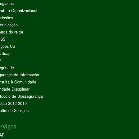
egiados
rutura Organizacional
missões
municação
nda do reitor
ASS
ições CS
I/Suap
P
egridade
urança da Informação
nsulta à Comunidade
vidade Disciplinar
tocolo de Biossegurança
stão 2012-2019
etim de Serviços
rviços
AP