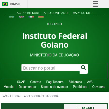
BRASIL
Simplifique!
ACESSIBILIDADE
ALTO CONTRASTE
MAPA DO SITE
Comunica BR
IF GOIANO
Participe
Instituto Federal
Acesso à informação
Goiano
Legislação
Canais
MINISTÉRIO DA EDUCAÇÃO
SUAP
Contato
Pag Tesouro
Biblioteca
AVA -
Moodle
Documentos
Sistema de eventos
Periódicos
Ouvidoria
PÁGINA INICIAL
>
ASSESSORIA PEDAGÓGICA
MENU