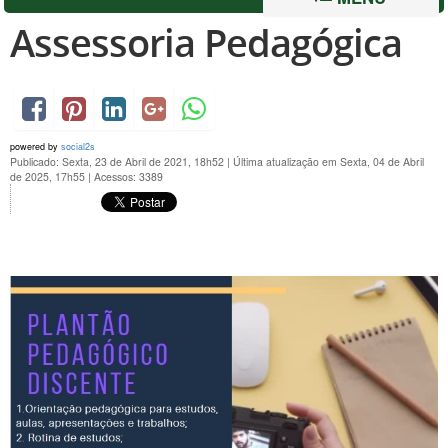
Assessoria Pedagógica
powered by
social2s
Publicado: Sexta, 23 de Abril de 2021, 18h52
|
Última atualização em Sexta, 04 de Abril
de 2025, 17h55
|
Acessos: 3389