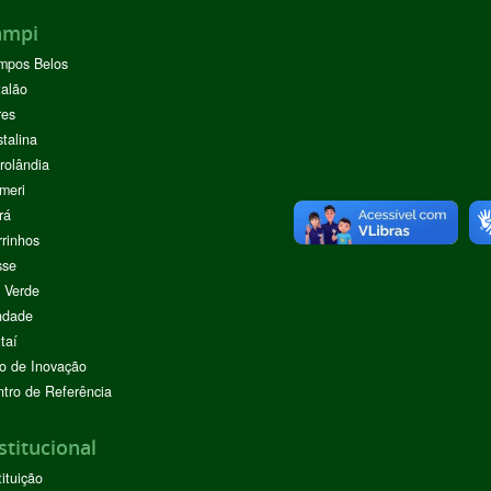
ampi
mpos Belos
alão
res
stalina
rolândia
meri
rá
rinhos
sse
 Verde
ndade
taí
o de Inovação
tro de Referência
stitucional
tituição