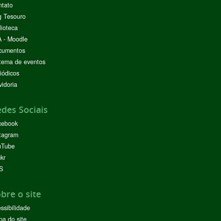
ntato
g Tesouro
lioteca
 - Moodle
cumentos
tema de eventos
iódicos
idoria
des Sociais
cebook
tagram
uTube
ckr
S
bre o site
ssibilidade
a do site