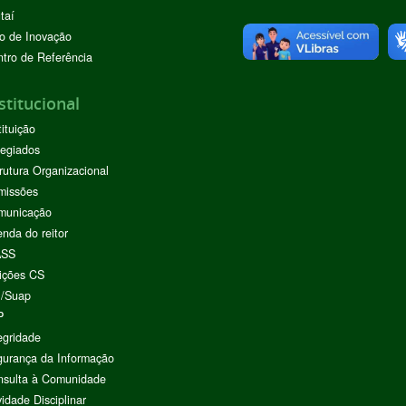
taí
o de Inovação
tro de Referência
stitucional
tituição
egiados
rutura Organizacional
missões
municação
nda do reitor
ASS
ições CS
I/Suap
P
egridade
urança da Informação
nsulta à Comunidade
vidade Disciplinar