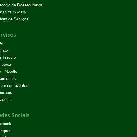
tocolo de Biossegurança
stão 2012-2019
etim de Serviços
rviços
AP
ntato
g Tesouro
lioteca
 - Moodle
cumentos
tema de eventos
iódicos
idoria
des Sociais
cebook
tagram