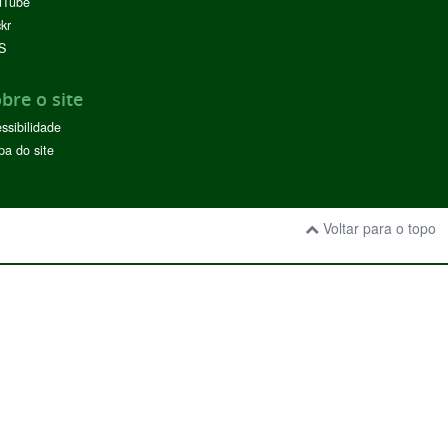
uTube
ckr
S
bre o site
ssibilidade
a do site
Voltar para o topo