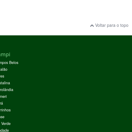
Voltar para o topo
ampi
mpos Belos
alão
res
stalina
rolândia
meri
rá
rinhos
sse
 Verde
ndade