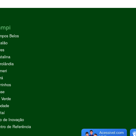
ampi
mpos Belos
alão
res
stalina
rolândia
meri
rá
rinhos
sse
 Verde
ndade
taí
o de Inovação
tro de Referência