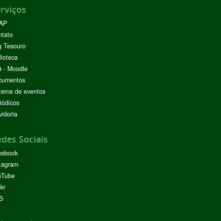
rviços
AP
ntato
g Tesouro
lioteca
 - Moodle
cumentos
tema de eventos
iódicos
idoria
des Sociais
cebook
tagram
uTube
ckr
S