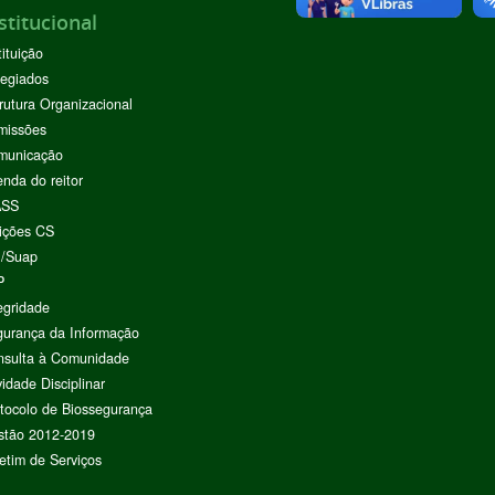
stitucional
tituição
egiados
rutura Organizacional
missões
municação
nda do reitor
ASS
ições CS
I/Suap
P
egridade
urança da Informação
nsulta à Comunidade
vidade Disciplinar
tocolo de Biossegurança
stão 2012-2019
etim de Serviços