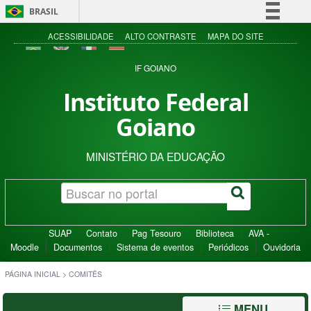
BRASIL
Simplifique!
ACESSIBILIDADE
ALTO CONTRASTE
MAPA DO SITE
Comunica BR
IF GOIANO
Participe
Instituto Federal
Acesso à informação
Goiano
Legislação
Canais
MINISTÉRIO DA EDUCAÇÃO
SUAP
Contato
Pag Tesouro
Biblioteca
AVA -
Moodle
Documentos
Sistema de eventos
Periódicos
Ouvidoria
PÁGINA INICIAL
>
COMITÊS
MENU