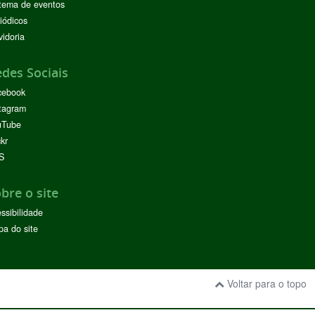
tema de eventos
iódicos
idoria
des Sociais
cebook
tagram
uTube
ckr
S
bre o site
ssibilidade
a do site
Voltar para o topo