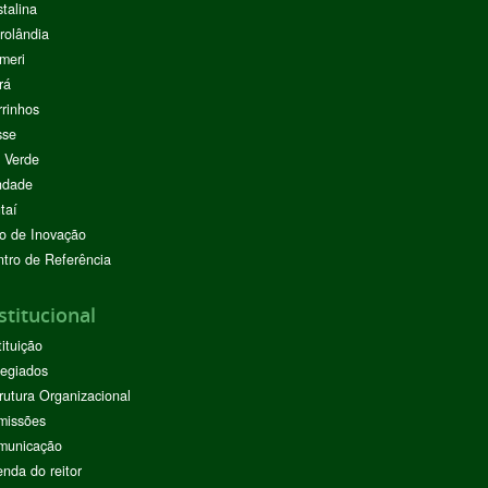
stalina
rolândia
meri
rá
rinhos
sse
 Verde
ndade
taí
o de Inovação
tro de Referência
stitucional
tituição
egiados
rutura Organizacional
missões
municação
nda do reitor