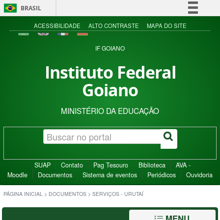
BRASIL
Simplifique!
ACESSIBILIDADE
ALTO CONTRASTE
MAPA DO SITE
Comunica BR
IF GOIANO
Participe
Instituto Federal
Acesso à informação
Goiano
Legislação
Canais
MINISTÉRIO DA EDUCAÇÃO
SUAP
Contato
Pag Tesouro
Biblioteca
AVA -
Moodle
Documentos
Sistema de eventos
Periódicos
Ouvidoria
PÁGINA INICIAL
>
DOCUMENTOS
>
SERVIÇOS - URUTAÍ
MENU