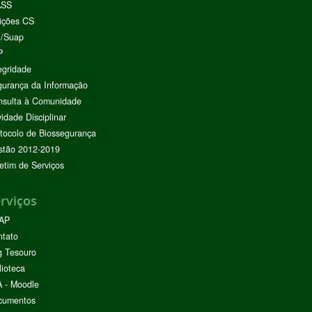
ASS
ições CS
I/Suap
P
egridade
urança da Informação
nsulta à Comunidade
vidade Disciplinar
tocolo de Biossegurança
stão 2012-2019
etim de Serviços
rviços
AP
ntato
g Tesouro
lioteca
 - Moodle
cumentos